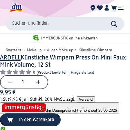
Suchen und finden
IMMERGÜNSTIG online einkaufen
Startseite
Make-up
Augen Make-up
Künstliche Wimpern
ARDELL
Künstliche Wimpern Press On Mini Faux
Mink Volume, 12 St
0
(
Produkt bewerten
|
Frage stellen
)
9,95 €
1 St (9,95 € je 1 St)
inkl. 20% MwSt. zzgl.
Versand
dm Dauerpreis
nicht erhöht seit 28.05.2025
In den Warenkorb