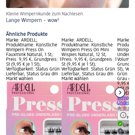
Kleine Wimpernkunde zum Nachlesen.
Lu
Lange Wimpern – wow!
un
Tu
Ähnliche Produkte
Marke: ARDELL;
Marke: ARDELL;
Marke: 
Produktname: Künstliche
Produktname: Künstliche
Produktn
Wimpern Press On
Wimpern Press On Mini
Wimpern
Fauxmink Natural, 1 St;
Wispies Natural, 12 St;
Underlas
Preis: 9,95 €; Grundpreis: 1
Preis: 9,95 €; Grundpreis: 1
Volume; 
St (9,95 € je 1 St);
St (9,95 € je 1 St);
Grundprei
Verfügbarkeit: Status Grün
Verfügbarkeit: Status Grün
St); Verf
Lieferbar, Status Grau dm
Lieferbar, Status Grau dm
Grün Lie
Markt wählen
Markt wählen
Grau dm
9,95 €
1 St (9,95
ARDELL
K
Wimpern
Underlas
Hinw
Liefe
dm Ma