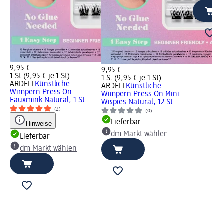
9,95 €
9,95 €
1 St (9,95 € je 1 St)
1 St (9,95 € je 1 St)
ARDELL
Künstliche
ARDELL
Künstliche
Wimpern Press On
Wimpern Press On Mini
Fauxmink Natural, 1 St
Wispies Natural, 12 St
(2)
(0)
Lieferbar
Hinweise
dm Markt wählen
Lieferbar
dm Markt wählen