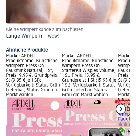
Kleine Wimpernkunde zum Nachlesen.
Lu
Lange Wimpern – wow!
un
Tu
Ähnliche Produkte
Marke: ARDELL;
Marke: ARDELL;
Marke: 
Produktname: Künstliche
Produktname: Künstliche
Produktn
Wimpern Press On
Wimpern Press On
Wimpern
Fauxmink Natural, 1 St;
StarterKit Wispies Volume,
Faux Min
Preis: 9,95 €; Grundpreis: 1
1 St; Preis: 15,95 €;
Preis: 9,
St (9,95 € je 1 St);
Grundpreis: 1 St (15,95 € je
St (9,95 €
Verfügbarkeit: Status Grün
1 St); Verfügbarkeit: Status
Verfügba
Lieferbar, Status Grau dm
Grün Lieferbar, Status
Lieferba
Markt wählen
Grau dm Markt wählen
Markt w
9,95 €
1 St (9,95
ARDELL
K
Wimpern
Faux Min
Liefe