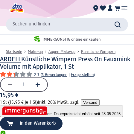
Suchen und finden
IMMERGÜNSTIG online einkaufen
Startseite
Make-up
Augen Make-up
Künstliche Wimpern
ARDELL
Künstliche Wimpern Press On Fauxmink
Volume mit Applikator, 1 St
2.3
(
3 Bewertungen
|
Frage stellen
)
15,95 €
1 St (15,95 € je 1 St)
inkl. 20% MwSt. zzgl.
Versand
dm Dauerpreis
nicht erhöht seit 28.05.2025
In den Warenkorb