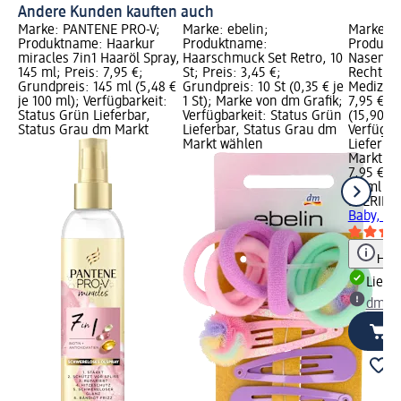
Andere Kunden kauften auch
Marke: PANTENE PRO-V;
Marke: ebelin;
Marke: 
Produktname: Haarkur
Produktname:
Produkt
miracles 7in1 Haaröl Spray,
Haarschmuck Set Retro, 10
Nasenhyg
145 ml; Preis: 7,95 €;
St; Preis: 3,45 €;
Rechtlic
Grundpreis: 145 ml (5,48 €
Grundpreis: 10 St (0,35 € je
Medizinp
je 100 ml); Verfügbarkeit:
1 St); Marke von dm Grafik;
7,95 €; 
Status Grün Lieferbar,
Verfügbarkeit: Status Grün
(15,90 € 
Status Grau dm Markt
Lieferbar, Status Grau dm
Verfügba
Markt wählen
Lieferba
Markt w
7,95 €
50 ml (15
STÉRIMA
Baby, 50
Hinw
Liefe
dm Ma