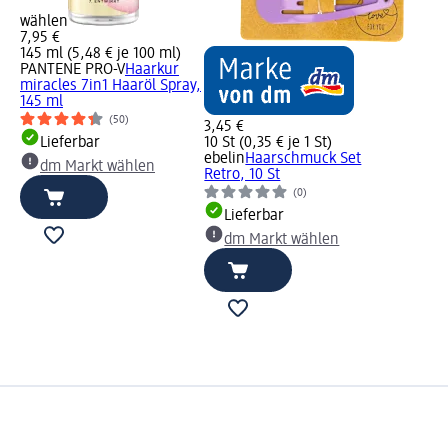
wählen
7,95 €
145 ml (5,48 € je 100 ml)
PANTENE PRO-V
Haarkur
miracles 7in1 Haaröl Spray,
145 ml
(50)
3,45 €
Lieferbar
10 St (0,35 € je 1 St)
ebelin
Haarschmuck Set
dm Markt wählen
Retro, 10 St
(0)
Lieferbar
dm Markt wählen