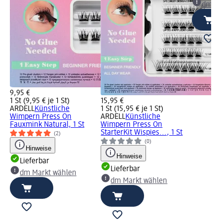
dm Ma
9,95 €
1 St (9,95 € je 1 St)
15,95 €
ARDELL
Künstliche
1 St (15,95 € je 1 St)
Wimpern Press On
ARDELL
Künstliche
Fauxmink Natural, 1 St
Wimpern Press On
StarterKit Wispies..., 1 St
(2)
(0)
Hinweise
Hinweise
Lieferbar
Lieferbar
dm Markt wählen
dm Markt wählen