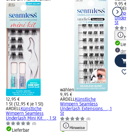
9,95 €
ARDELL
K
Wimpern
Underlas
St
Hinw
Liefe
dm Ma
wählen
9,95 €
12,95 €
ARDELL
Künstliche
1 St (12,95 € je 1 St)
Wimpern Seamless
ARDELL
Künstliche
Underlash Extensions..., 1
Wimpern Seamless
St
Underlash Mini Kit..., 1 St
(0)
(0)
Hinweise
Lieferbar