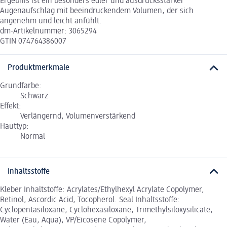
Ergebnis ist ein besonders edler und ausdrucksstarker
Augenaufschlag mit beeindruckendem Volumen, der sich
angenehm und leicht anfühlt.
dm-Artikelnummer: 3065294
GTIN 074764386007
Produktmerkmale
Grundfarbe:
Schwarz
Effekt:
Verlängernd, Volumenverstärkend
Hauttyp:
Normal
Inhaltsstoffe
Kleber Inhaltstoffe: Acrylates/Ethylhexyl Acrylate Copolymer,
Retinol, Ascordic Acid, Tocopherol. Seal Inhaltsstoffe:
Cyclopentasiloxane, Cyclohexasiloxane, Trimethylsiloxysilicate,
Water (Eau, Aqua), VP/Eicosene Copolymer,