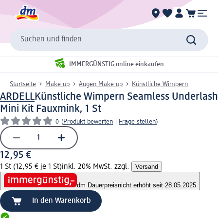
Suchen und finden
IMMERGÜNSTIG online einkaufen
Startseite
Make-up
Augen Make-up
Künstliche Wimpern
ARDELL
Künstliche Wimpern Seamless Underlash
Mini Kit Fauxmink, 1 St
0
(
Produkt bewerten
|
Frage stellen
)
12,95 €
1 St (12,95 € je 1 St)
inkl. 20% MwSt. zzgl.
Versand
dm Dauerpreis
nicht erhöht seit 28.05.2025
In den Warenkorb