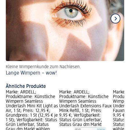
Kleine Wimpernkunde zum Nachlesen.
Lu
Lange Wimpern – wow!
un
Tu
Ähnliche Produkte
Marke: ARDELL;
Marke: ARDELL;
Marke: 
Produktname: Künstliche
Produktname: Künstliche
Produktn
Wimpern Seamless
Wimpern Seamless
Wimpern
Underlash Mini Kit Light as
Underlash Extensions Faux
Underlas
Air, 1 St; Preis: 12,95 €;
Mink Refill, 1 St; Preis:
Fauxmink 
Grundpreis: 1 St (12,95 € je
9,95 €; Verfügbarkeit:
9,95 €; V
1 St); Verfügbarkeit: Status
Status Grün Lieferbar,
Status G
Grün Lieferbar, Status
Status Grau dm Markt
Status G
Grau dm Markt wählen
wählen