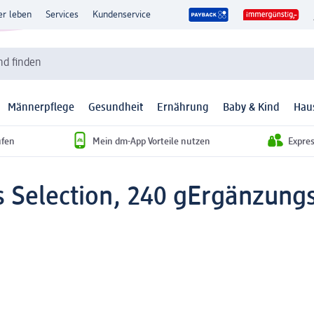
er leben
Services
Kundenservice
d finden
Männerpflege
Gesundheit
Ernährung
Baby & Kind
Hau
ufen
Mein dm-App Vorteile nutzen
Expre
s Selection, 240 g
Ergänzungs