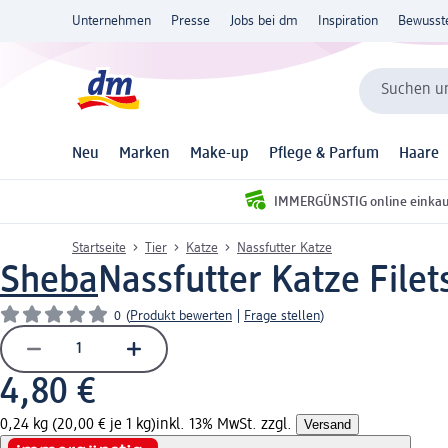
Unternehmen
Presse
Jobs bei dm
Inspiration
Bewusst
Suchen un
Neu
Marken
Make-up
Pflege & Parfum
Haare
IMMERGÜNSTIG online einka
Startseite
Tier
Katze
Nassfutter Katze
Sheba
Nassfutter Katze Filet
0
(
Produkt bewerten
|
Frage stellen
)
4,80 €
0,24 kg (20,00 € je 1 kg)
inkl. 13% MwSt. zzgl.
Versand