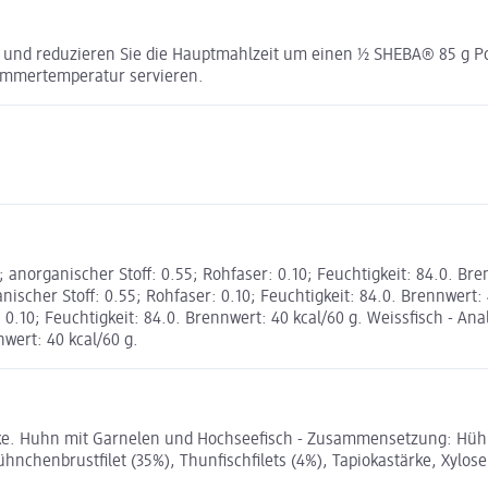
ch und reduzieren Sie die Hauptmahlzeit um einen ½ SHEBA® 85 g P
 Zimmertemperatur servieren.
0; anorganischer Stoff: 0.55; Rohfaser: 0.10; Feuchtigkeit: 84.0. B
anischer Stoff: 0.55; Rohfaser: 0.10; Feuchtigkeit: 84.0. Brennwert:
 0.10; Feuchtigkeit: 84.0. Brennwert: 40 kcal/60 g. Weissfisch - Anal
nwert: 40 kcal/60 g.
. Huhn mit Garnelen und Hochseefisch - Zusammensetzung: Hühnche
chenbrustfilet (35%), Thunfischfilets (4%), Tapiokastärke, Xylose