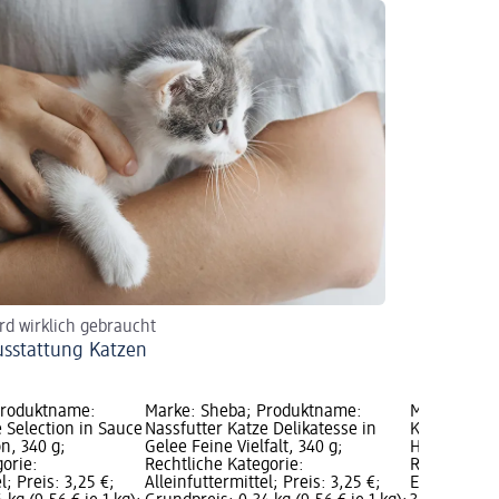
rd wirklich gebraucht
usstattung Katzen
Produktname:
Marke: Sheba; Produktname:
Marke: She
 Selection in Sauce
Nassfutter Katze Delikatesse in
Katzensnack
on, 340 g;
Gelee Feine Vielfalt, 340 g;
Hühnchenbru
gorie:
Rechtliche Kategorie:
Rechtliche 
l; Preis: 3,25 €;
Alleinfuttermittel; Preis: 3,25 €;
Ergänzungsf