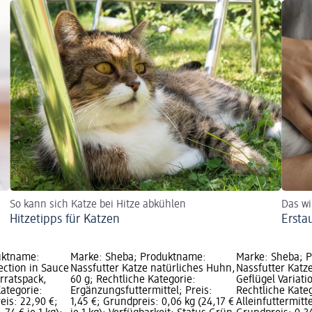
So kann sich Katze bei Hitze abkühlen
Das wi
Hitzetipps für Katzen
Ersta
uktname:
Marke: Sheba; Produktname:
Marke: Sheba; 
ection in Sauce
Nassfutter Katze natürliches Huhn,
Nassfutter Katze
orratspack,
60 g; Rechtliche Kategorie:
Geflügel Variati
Kategorie:
Ergänzungsfuttermittel; Preis:
Rechtliche Kate
reis: 22,90 €;
1,45 €; Grundpreis: 0,06 kg (24,17 €
Alleinfuttermitte