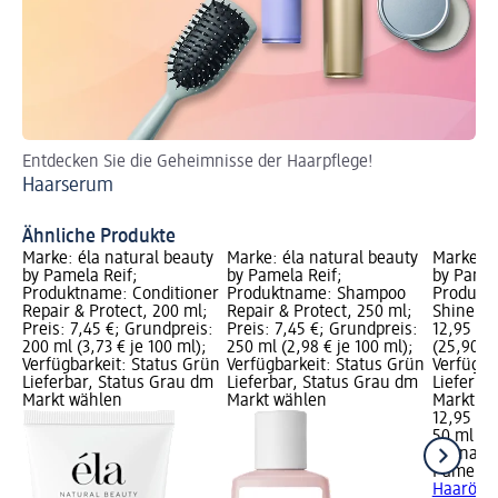
Entdecken Sie die Geheimnisse der Haarpflege!
So 
Haarserum
Ha
Ähnliche Produkte
Marke: éla natural beauty
Marke: éla natural beauty
Marke: é
by Pamela Reif;
by Pamela Reif;
by Pamel
Produktname: Conditioner
Produktname: Shampoo
Produktn
Repair & Protect, 200 ml;
Repair & Protect, 250 ml;
Shine Ha
Preis: 7,45 €; Grundpreis:
Preis: 7,45 €; Grundpreis:
12,95 €;
200 ml (3,73 € je 100 ml);
250 ml (2,98 € je 100 ml);
(25,90 € 
Verfügbarkeit: Status Grün
Verfügbarkeit: Status Grün
Verfügba
Lieferbar, Status Grau dm
Lieferbar, Status Grau dm
Lieferba
Markt wählen
Markt wählen
Markt w
12,95 €
50 ml (25
éla natu
Pamela R
Haaröl, 