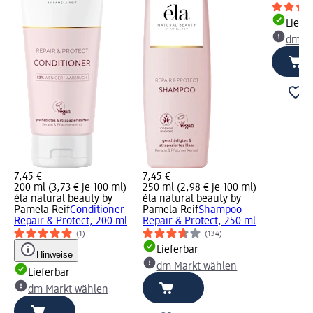
Liefe
dm Ma
7,45 €
7,45 €
200 ml (3,73 € je 100 ml)
250 ml (2,98 € je 100 ml)
éla natural beauty by
éla natural beauty by
Pamela Reif
Conditioner
Pamela Reif
Shampoo
Repair & Protect, 200 ml
Repair & Protect, 250 ml
(1)
(134)
Lieferbar
Hinweise
dm Markt wählen
Lieferbar
dm Markt wählen