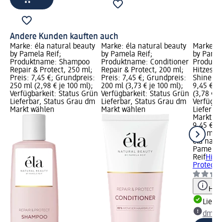
Andere Kunden kauften auch
Marke: éla natural beauty
Marke: éla natural beauty
Marke: é
by Pamela Reif;
by Pamela Reif;
by Pamel
Produktname: Shampoo
Produktname: Conditioner
Produkt
Repair & Protect, 250 ml;
Repair & Protect, 200 ml;
Hitzesch
Preis: 7,45 €; Grundpreis:
Preis: 7,45 €; Grundpreis:
Shine, 15
250 ml (2,98 € je 100 ml);
200 ml (3,73 € je 100 ml);
9,45 €; 
Verfügbarkeit: Status Grün
Verfügbarkeit: Status Grün
(3,78 € j
Lieferbar, Status Grau dm
Lieferbar, Status Grau dm
Verfügba
Markt wählen
Markt wählen
Lieferba
Markt w
9,45 €
250 ml (3
éla natu
Pamela
Reif
Hitz
Protect 
Hinw
Liefe
dm Ma