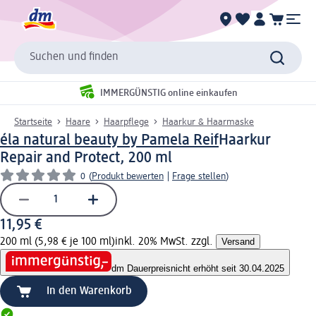
Suchen und finden
IMMERGÜNSTIG online einkaufen
Startseite
Haare
Haarpflege
Haarkur & Haarmaske
éla natural beauty by Pamela Reif
Haarkur
Repair and Protect, 200 ml
0
(
Produkt bewerten
|
Frage stellen
)
11,95 €
200 ml (5,98 € je 100 ml)
inkl. 20% MwSt. zzgl.
Versand
dm Dauerpreis
nicht erhöht seit 30.04.2025
In den Warenkorb