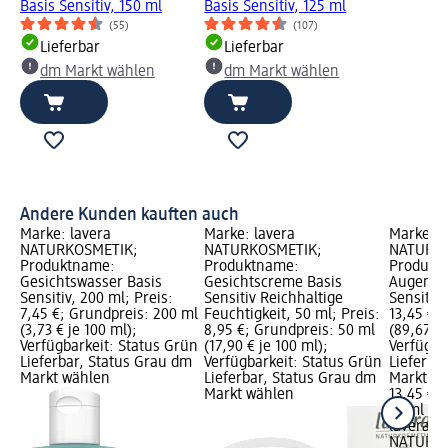
Basis Sensitiv, 150 ml
Basis Sensitiv, 125 ml
(55)
(107)
Lieferbar
Lieferbar
dm Markt wählen
dm Markt wählen
Andere Kunden kauften auch
Marke: lavera
Marke: lavera
Marke: l
NATURKOSMETIK;
NATURKOSMETIK;
NATURKO
Produktname:
Produktname:
Produktn
Gesichtswasser Basis
Gesichtscreme Basis
Augencr
Sensitiv, 200 ml; Preis:
Sensitiv Reichhaltige
Sensitiv,
7,45 €; Grundpreis: 200 ml
Feuchtigkeit, 50 ml; Preis:
13,45 €;
(3,73 € je 100 ml);
8,95 €; Grundpreis: 50 ml
(89,67 € 
Verfügbarkeit: Status Grün
(17,90 € je 100 ml);
Verfügba
Lieferbar, Status Grau dm
Verfügbarkeit: Status Grün
Lieferba
Markt wählen
Lieferbar, Status Grau dm
Markt w
Markt wählen
13,45 €
15 ml (89
lavera
NATURK