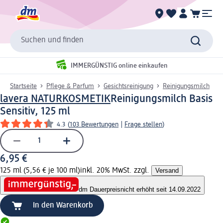
Suchen und finden
IMMERGÜNSTIG online einkaufen
Startseite
Pflege & Parfum
Gesichtsreinigung
Reinigungsmilch
lavera NATURKOSMETIK
Reinigungsmilch Basis
Sensitiv, 125 ml
4.3
(
103 Bewertungen
|
Frage stellen
)
6,95 €
125 ml (5,56 € je 100 ml)
inkl. 20% MwSt. zzgl.
Versand
dm Dauerpreis
nicht erhöht seit 14.09.2022
In den Warenkorb