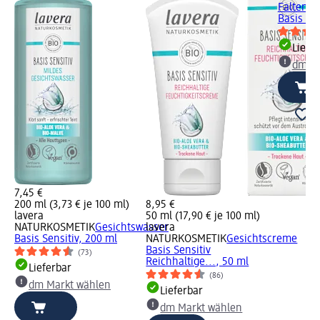
Falten 
Basis Sen
Liefe
dm Ma
7,45 €
200 ml (3,73 € je 100 ml)
8,95 €
lavera
50 ml (17,90 € je 100 ml)
NATURKOSMETIK
Gesichtswasser
lavera
Basis Sensitiv, 200 ml
NATURKOSMETIK
Gesichtscreme
Basis Sensitiv
(73)
Reichhaltige..., 50 ml
Lieferbar
(86)
dm Markt wählen
Lieferbar
dm Markt wählen