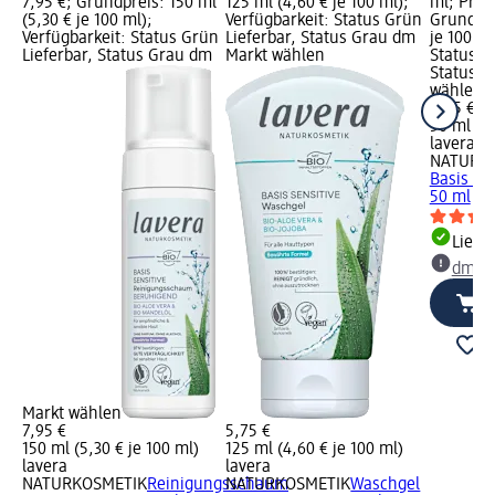
7,95 €; Grundpreis: 150 ml
125 ml (4,60 € je 100 ml);
ml; Preis
(5,30 € je 100 ml);
Verfügbarkeit: Status Grün
Grundpre
Verfügbarkeit: Status Grün
Lieferbar, Status Grau dm
je 100 ml
Lieferbar, Status Grau dm
Markt wählen
Status G
Status G
wählen
8,95 €
50 ml (17
lavera
NATURK
Basis Sen
50 ml
Liefe
dm Ma
Markt wählen
7,95 €
5,75 €
150 ml (5,30 € je 100 ml)
125 ml (4,60 € je 100 ml)
lavera
lavera
NATURKOSMETIK
Reinigungsschaum
NATURKOSMETIK
Waschgel