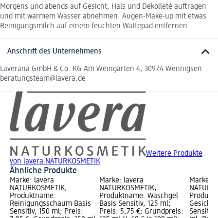
Morgens und abends auf Gesicht, Hals und Dekolleté auftragen
und mit warmem Wasser abnehmen. Augen-Make-up mit etwas
Reinigungsmilch auf einem feuchten Wattepad entfernen.
Anschrift des Unternehmens
Laverana GmbH & Co. KG Am Weingarten 4, 30974 Wennigsen
beratungsteam@lavera.de
Weitere Produkte
von lavera NATURKOSMETIK
Ähnliche Produkte
Marke: lavera
Marke: lavera
Marke: l
NATURKOSMETIK;
NATURKOSMETIK;
NATURKO
Produktname:
Produktname: Waschgel
Produkt
Reinigungsschaum Basis
Basis Sensitiv, 125 ml;
Gesichts
Sensitiv, 150 ml; Preis:
Preis: 5,75 €; Grundpreis:
Sensitiv 