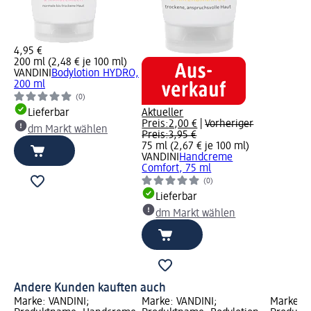
4,95 €
200 ml (2,48 € je 100 ml)
VANDINI
Bodylotion HYDRO,
200 ml
(0)
Lieferbar
Aktueller
Preis:
2,00 €
|
Vorheriger
dm Markt wählen
Preis:
3,95 €
75 ml (2,67 € je 100 ml)
VANDINI
Handcreme
Comfort, 75 ml
(0)
Lieferbar
dm Markt wählen
Andere Kunden kauften auch
Marke: VANDINI;
Marke: VANDINI;
Marke: V