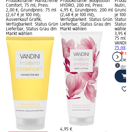
Produktname: Handcreme
Produktname: Bodylotion
Produkt
Comfort, 75 ml; Preis:
HYDRO, 200 ml; Preis:
Nutri, 75
2,00 €; Grundpreis: 75 ml
4,95 €; Grundpreis: 200 ml
Grundpre
(2,67 € je 100 ml);
(2,48 € je 100 ml);
je 100 ml
Ausverkauf Grafik;
Verfügbarkeit: Status Grün
Status G
Verfügbarkeit: Status Grün
Lieferbar, Status Grau dm
Status G
Lieferbar, Status Grau dm
Markt wählen
wählen
Markt wählen
3,95 €
75 ml (5,
VANDINI
75 ml
Liefe
dm Ma
4,95 €