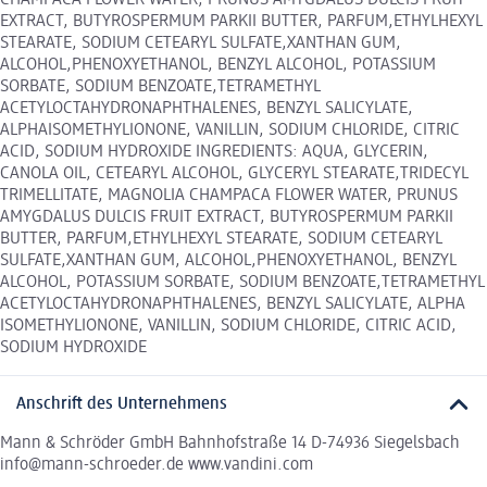
EXTRACT, BUTYROSPERMUM PARKII BUTTER, PARFUM,ETHYLHEXYL
STEARATE, SODIUM CETEARYL SULFATE,XANTHAN GUM,
ALCOHOL,PHENOXYETHANOL, BENZYL ALCOHOL, POTASSIUM
SORBATE, SODIUM BENZOATE,TETRAMETHYL
ACETYLOCTAHYDRONAPHTHALENES, BENZYL SALICYLATE,
ALPHAISOMETHYLIONONE, VANILLIN, SODIUM CHLORIDE, CITRIC
ACID, SODIUM HYDROXIDE INGREDIENTS: AQUA, GLYCERIN,
CANOLA OIL, CETEARYL ALCOHOL, GLYCERYL STEARATE,TRIDECYL
TRIMELLITATE, MAGNOLIA CHAMPACA FLOWER WATER, PRUNUS
AMYGDALUS DULCIS FRUIT EXTRACT, BUTYROSPERMUM PARKII
BUTTER, PARFUM,ETHYLHEXYL STEARATE, SODIUM CETEARYL
SULFATE,XANTHAN GUM, ALCOHOL,PHENOXYETHANOL, BENZYL
ALCOHOL, POTASSIUM SORBATE, SODIUM BENZOATE,TETRAMETHYL
ACETYLOCTAHYDRONAPHTHALENES, BENZYL SALICYLATE, ALPHA
ISOMETHYLIONONE, VANILLIN, SODIUM CHLORIDE, CITRIC ACID,
SODIUM HYDROXIDE
Anschrift des Unternehmens
Mann & Schröder GmbH Bahnhofstraße 14 D-74936 Siegelsbach
info@mann-schroeder.de www.vandini.com