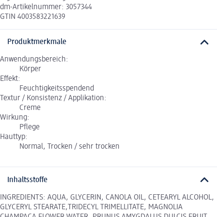
dm-Artikelnummer: 3057344
GTIN 4003583221639
Produktmerkmale
Anwendungsbereich:
Körper
Effekt:
Feuchtigkeitsspendend
Textur / Konsistenz / Applikation:
Creme
Wirkung:
Pflege
Hauttyp:
Normal, Trocken / sehr trocken
Inhaltsstoffe
INGREDIENTS: AQUA, GLYCERIN, CANOLA OIL, CETEARYL ALCOHOL,
GLYCERYL STEARATE,TRIDECYL TRIMELLITATE, MAGNOLIA
CHAMPACA FLOWER WATER, PRUNUS AMYGDALUS DULCIS FRUIT