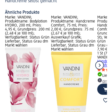
Handcreme selbst gemacht
Di
Ähnliche Produkte
Marke: VANDINI;
Marke: VANDINI;
Marke: V
Produktname: Bodylotion
Produktname: Handcreme
Produkt
HYDRO, 200 ml; Preis:
Comfort, 75 ml; Preis:
Handcre
4,95 €; Grundpreis: 200 ml
2,00 €; Grundpreis: 75 ml
Comfort, 
(2,48 € je 100 ml);
(2,67 € je 100 ml);
Grundprei
Verfügbarkeit: Status Grün
Ausverkauf Grafik;
St); Verf
Lieferbar, Status Grau dm
Verfügbarkeit: Status Grün
Grün Lie
Markt wählen
Lieferbar, Status Grau dm
Grau dm
Markt wählen
7,90 €
1 St (7,90
VANDINI
Handcre
Comfort,
Liefe
dm Ma