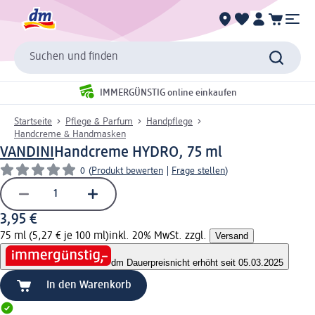
Suchen und finden
IMMERGÜNSTIG online einkaufen
Startseite
Pflege & Parfum
Handpflege
Handcreme & Handmasken
VANDINI
Handcreme HYDRO, 75 ml
0
(
Produkt bewerten
|
Frage stellen
)
3,95 €
75 ml (5,27 € je 100 ml)
inkl. 20% MwSt. zzgl.
Versand
dm Dauerpreis
nicht erhöht seit 05.03.2025
In den Warenkorb