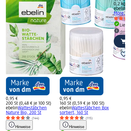
0,2 kg (9
ebelin
Wa
More, 20
Liefe
dm Ma
0,95 €
0,95 €
200 St (0,48 € je 100 St)
160 St (0,59 € je 100 St)
ebelin
Wattestäbchen
ebelin
Wattestäbchen Box
Nature Bio, 200 St
sortiert, 160 St
(144)
(115)
Hinweise
Hinweise