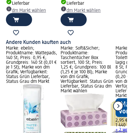
Lieferbar
Lieferbar
dm Markt wählen
dm Markt wählen
Andere Kunden kauften auch
Marke: ebelin;
Marke: Soft&Sicher;
Marke: S
Produktname: Wattepads,
Produktname:
Produkt
140 St; Preis: 0,95 €;
Taschentücher Box
Toilette
Grundpreis: 140 St (0,01 €
sortiert, 100 St; Preis:
lagig (8x
je 1 St); Marke von dm
1,25 €; Grundpreis: 100 Bl
8 St; Pre
Grafik; Verfügbarkeit:
(1,25 € je 100 Bl); Marke
Grundpre
Status Grün Lieferbar,
von dm Grafik;
(0,20 € j
Status Grau dm Markt
Verfügbarkeit: Status Grün
von dm G
Lieferbar, Status Grau dm
Verfügba
Markt wählen
Lieferba
Markt w
2,95 €
1 440 Bl 
+ 2 weit