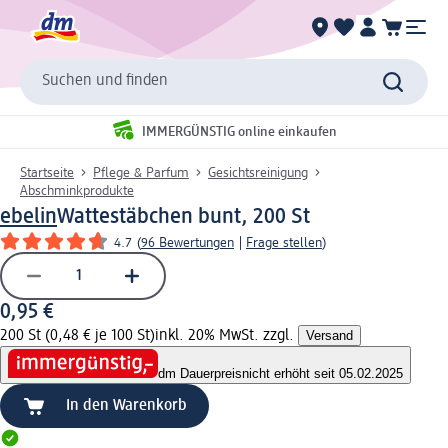
Suchen und finden
IMMERGÜNSTIG online einkaufen
Startseite
Pflege & Parfum
Gesichtsreinigung
Abschminkprodukte
ebelin
Wattestäbchen bunt, 200 St
4.7
(
96 Bewertungen
|
Frage stellen
)
0,95 €
200 St (0,48 € je 100 St)
inkl. 20% MwSt. zzgl.
Versand
dm Dauerpreis
nicht erhöht seit 05.02.2025
In den Warenkorb