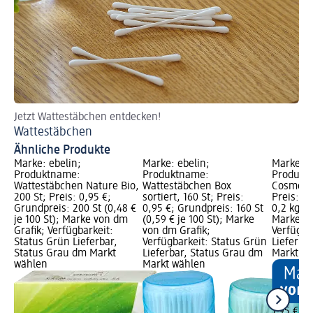
Jetzt Wattestäbchen entdecken!
Je
Wattestäbchen
Wa
Ähnliche Produkte
Marke: ebelin;
Marke: ebelin;
Marke: e
Produktname:
Produktname:
Produkt
Wattestäbchen Nature Bio,
Wattestäbchen Box
Cosmetic
200 St; Preis: 0,95 €;
sortiert, 160 St; Preis:
Preis: 1,
Grundpreis: 200 St (0,48 €
0,95 €; Grundpreis: 160 St
0,2 kg (9
je 100 St); Marke von dm
(0,59 € je 100 St); Marke
Marke vo
Grafik; Verfügbarkeit:
von dm Grafik;
Verfügba
Status Grün Lieferbar,
Verfügbarkeit: Status Grün
Lieferba
Status Grau dm Markt
Lieferbar, Status Grau dm
Markt w
wählen
Markt wählen
1,95 €