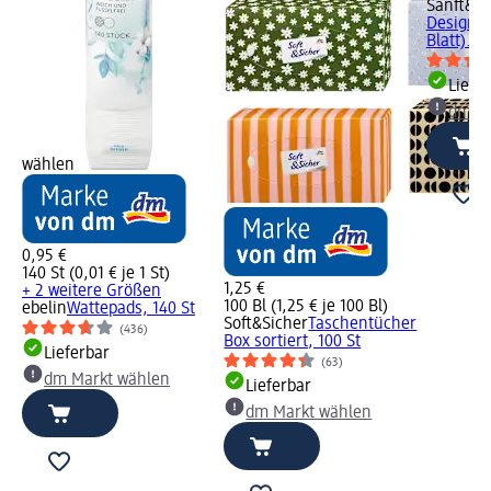
Sanft&Si
Design 3
Blatt)...,
Liefe
dm Ma
wählen
0,95 €
140 St (0,01 € je 1 St)
1,25 €
+ 2 weitere Größen
100 Bl (1,25 € je 100 Bl)
ebelin
Wattepads, 140 St
Soft&Sicher
Taschentücher
(436)
Box sortiert, 100 St
Lieferbar
(63)
dm Markt wählen
Lieferbar
dm Markt wählen