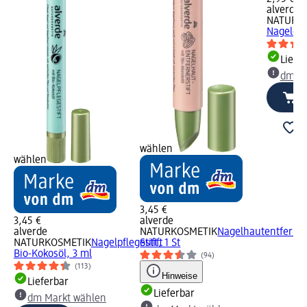
alverde
NATURK
Nagelcre
Liefe
dm Ma
wählen
wählen
3,45 €
3,45 €
alverde
alverde
NATURKOSMETIK
Nagelhautentferne
NATURKOSMETIK
Nagelpflegestift
Stift, 1 St
Bio-Kokosöl, 3 ml
(94)
(113)
Hinweise
Lieferbar
Lieferbar
dm Markt wählen