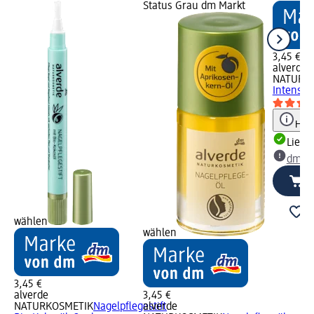
Status Grau dm Markt
3,45 €
alverde
NATURK
Intensiv 
Hinw
Liefe
dm Ma
wählen
wählen
3,45 €
alverde
3,45 €
NATURKOSMETIK
Nagelpflegestift
alverde