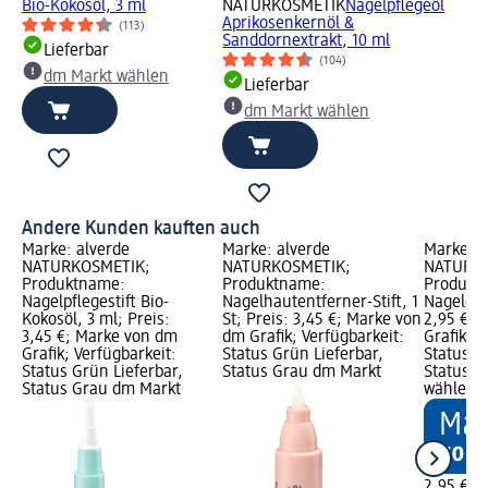
Bio-Kokosöl, 3 ml
NATURKOSMETIK
Nagelpflegeöl
Aprikosenkernöl &
(113)
Sanddornextrakt, 10 ml
Lieferbar
(104)
dm Markt wählen
Lieferbar
dm Markt wählen
Andere Kunden kauften auch
Marke: alverde
Marke: alverde
Marke: a
NATURKOSMETIK;
NATURKOSMETIK;
NATURKO
Produktname:
Produktname:
Produkt
Nagelpflegestift Bio-
Nagelhautentferner-Stift, 1
Nagelcre
Kokosöl, 3 ml; Preis:
St; Preis: 3,45 €; Marke von
2,95 €; 
3,45 €; Marke von dm
dm Grafik; Verfügbarkeit:
Grafik; V
Grafik; Verfügbarkeit:
Status Grün Lieferbar,
Status G
Status Grün Lieferbar,
Status Grau dm Markt
Status G
Status Grau dm Markt
wählen
2,95 €