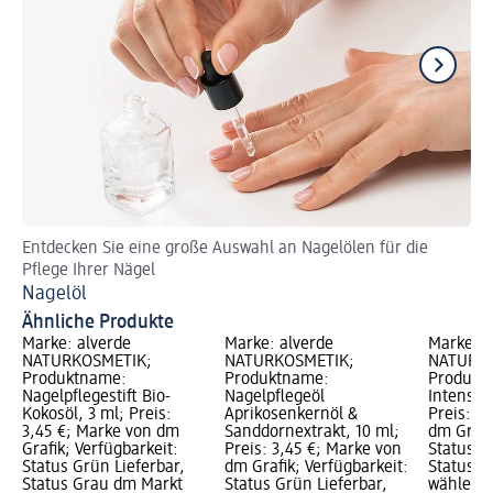
Entdecken Sie eine große Auswahl an Nagelölen für die
Tip
Pflege Ihrer Nägel
Ze
Nagelöl
Ähnliche Produkte
Marke: alverde
Marke: alverde
Marke: a
NATURKOSMETIK;
NATURKOSMETIK;
NATURKO
Produktname:
Produktname:
Produkt
Nagelpflegestift Bio-
Nagelpflegeöl
Intensiv 
Kokosöl, 3 ml; Preis:
Aprikosenkernöl &
Preis: 3
3,45 €; Marke von dm
Sanddornextrakt, 10 ml;
dm Grafi
Grafik; Verfügbarkeit:
Preis: 3,45 €; Marke von
Status G
Status Grün Lieferbar,
dm Grafik; Verfügbarkeit:
Status G
Status Grau dm Markt
Status Grün Lieferbar,
wählen