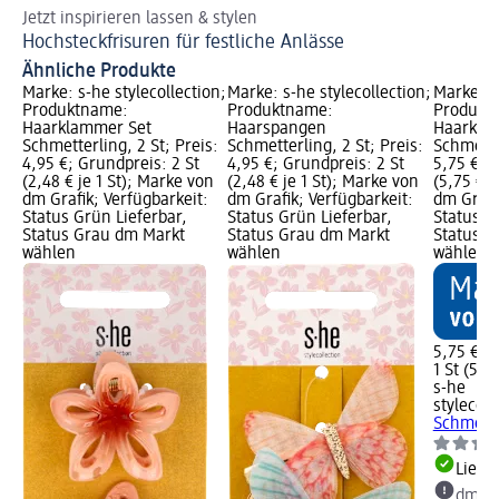
Jetzt inspirieren lassen & stylen
Mi
Hochsteckfrisuren für festliche Anlässe
Fr
Ähnliche Produkte
Marke: s-he stylecollection;
Marke: s-he stylecollection;
Marke: s-
Produktname:
Produktname:
Produkt
Haarklammer Set
Haarspangen
Haarkla
Schmetterling, 2 St; Preis:
Schmetterling, 2 St; Preis:
Schmetter
4,95 €; Grundpreis: 2 St
4,95 €; Grundpreis: 2 St
5,75 €; G
(2,48 € je 1 St); Marke von
(2,48 € je 1 St); Marke von
(5,75 € j
dm Grafik; Verfügbarkeit:
dm Grafik; Verfügbarkeit:
dm Grafi
Status Grün Lieferbar,
Status Grün Lieferbar,
Status G
Status Grau dm Markt
Status Grau dm Markt
Status G
wählen
wählen
wählen
5,75 €
1 St (5,75
s-he
stylecoll
Schmette
Liefe
dm Ma