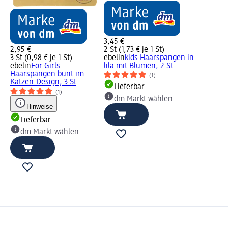
3,45 €
2,95 €
2 St (1,73 € je 1 St)
3 St (0,98 € je 1 St)
ebelin
kids Haarspangen in
ebelin
For Girls
lila mit Blumen, 2 St
Haarspangen bunt im
(1)
Katzen-Design, 3 St
Lieferbar
(1)
dm Markt wählen
Hinweise
Lieferbar
dm Markt wählen