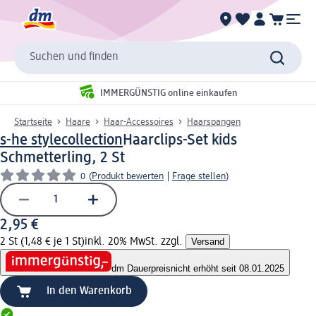
Suchen und finden
IMMERGÜNSTIG online einkaufen
Startseite
Haare
Haar-Accessoires
Haarspangen
s-he stylecollection
Haarclips-Set kids
Schmetterling, 2 St
0
(
Produkt bewerten
|
Frage stellen
)
2,95 €
2 St (1,48 € je 1 St)
inkl. 20% MwSt. zzgl.
Versand
dm Dauerpreis
nicht erhöht seit 08.01.2025
In den Warenkorb