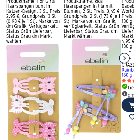
Produktname: For Girls
Produktname: kids
Produkt
Haarspangen bunt im
Haarspangen in lila mit
Badebom
Katzen-Design, 3 St; Preis:
Blumen, 2 St; Preis: 3,45 €;
World (3x
2,95 €; Grundpreis: 3 St
Grundpreis: 2 St (1,73 € je 1
Preis: 4
(0,98 € je 1 St); Marke von
St); Marke von dm Grafik;
180 g (2,
dm Grafik; Verfügbarkeit:
Verfügbarkeit: Status Grün
Verfügba
Status Grün Lieferbar,
Lieferbar, Status Grau dm
Lieferba
Status Grau dm Markt
Markt wählen
Markt w
wählen
4,95 €
180 g (2,
CRAZE
B
Rainbow 
180 g
Liefe
dm Ma