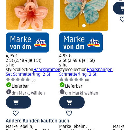
4,95 €
4,95 €
2 St (2,48 € je 1 St)
2 St (2,48 € je 1 St)
s-he
s-he
stylecollection
Haarklammer
stylecollection
Haarspangen
Set Schmetterling, 2 St
Schmetterling, 2 St
(0)
(0)
Lieferbar
Lieferbar
dm Markt wählen
dm Markt wählen
Andere Kunden kauften auch
Marke: ebelin;
Marke: ebelin;
Marke: 