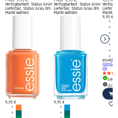
Preis: 9,95 €;
Preis: 9,95 €;
13,5 ml; 
Verfügbarkeit: Status Grün
Verfügbarkeit: Status Grün
Verfügba
Lieferbar, Status Grau dm
Lieferbar, Status Grau dm
Lieferba
Markt wählen
Markt wählen
Markt w
9,95 €
+1
essie
Nag
(Un)Guil
ml
Liefe
dm Ma
9,95 €
9,95 €