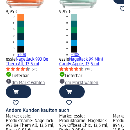
9,95 €
9,95 €
+108
+108
essie
Nagellack 993 Be
essie
Nagellack 99 Mint
Them All, 13,5 ml
Candy Apple, 13,5 ml
(78)
(905)
Lieferbar
Lieferbar
dm Markt wählen
dm Markt wählen
Andere Kunden kauften auch
Marke: essie;
Marke: essie;
Marke: e
Produktname: Nagellack
Produktname: Nagellack
Produktn
993 Be Them All, 13,5 ml;
954 Offbeat Chic, 13,5 ml;
894 (Un)