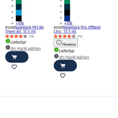
+108
+108
essie
Nagellack 993 Be
essie
Nagellack 954 Offbeat
Them All, 13,5 ml
Chic, 13,5 ml
(78)
(76)
Lieferbar
Hinweise
dm Markt wählen
Lieferbar
dm Markt wählen