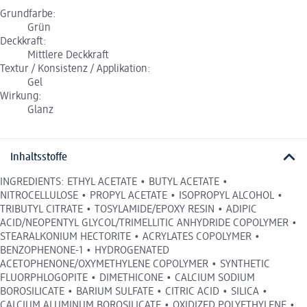
Grundfarbe:
Grün
Deckkraft:
Mittlere Deckkraft
Textur / Konsistenz / Applikation:
Gel
Wirkung:
Glanz
Inhaltsstoffe
INGREDIENTS: ETHYL ACETATE • BUTYL ACETATE •
NITROCELLULOSE • PROPYL ACETATE • ISOPROPYL ALCOHOL •
TRIBUTYL CITRATE • TOSYLAMIDE/EPOXY RESIN • ADIPIC
ACID/NEOPENTYL GLYCOL/TRIMELLITIC ANHYDRIDE COPOLYMER •
STEARALKONIUM HECTORITE • ACRYLATES COPOLYMER •
BENZOPHENONE-1 • HYDROGENATED
ACETOPHENONE/OXYMETHYLENE COPOLYMER • SYNTHETIC
FLUORPHLOGOPITE • DIMETHICONE • CALCIUM SODIUM
BOROSILICATE • BARIUM SULFATE • CITRIC ACID • SILICA •
CALCIUM ALUMINUM BOROSILICATE • OXIDIZED POLYETHYLENE •