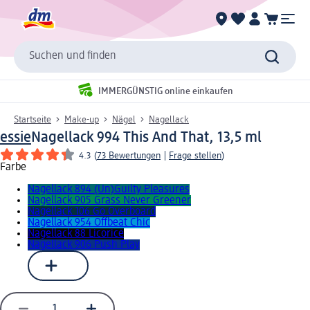
Suchen und finden
IMMERGÜNSTIG online einkaufen
Startseite
Make-up
Nägel
Nagellack
essie
Nagellack 994 This And That, 13,5 ml
4.3
(
73 Bewertungen
|
Frage stellen
)
Farbe
Nagellack 894 (Un)Guilty Pleasures
Nagellack 905 Grass Never Greener
Nagellack 106 Go Overboard
Nagellack 954 Offbeat Chic
Nagellack 88 Licorice
Nagellack 906 Push Play