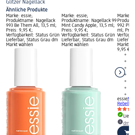
Glitzer Nagellack
Ve
Ähnliche Produkte
Marke: essie;
Marke: essie;
Marke: e
Produktname: Nagellack
Produktname: Nagellack 99
Produktn
993 Be Them All, 13,5 ml;
Mint Candy Apple, 13,5 ml;
992 Play 
Preis: 9,95 €;
Preis: 9,95 €;
ml; Preis
Verfügbarkeit: Status Grün
Verfügbarkeit: Status Grün
Verfügba
Lieferbar, Status Grau dm
Lieferbar, Status Grau dm
Lieferba
Markt wählen
Markt wählen
Markt w
9,95 €
+1
essie
Nag
Rebelliou
Liefe
dm Ma