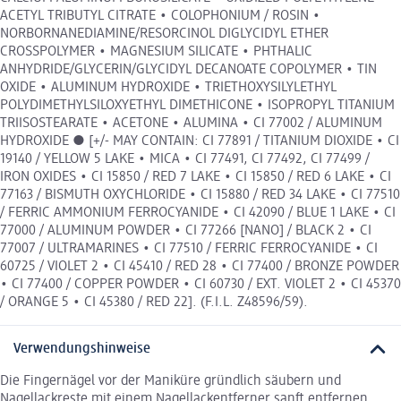
ACETYL TRIBUTYL CITRATE • COLOPHONIUM / ROSIN •
NORBORNANEDIAMINE/RESORCINOL DIGLYCIDYL ETHER
CROSSPOLYMER • MAGNESIUM SILICATE • PHTHALIC
ANHYDRIDE/GLYCERIN/GLYCIDYL DECANOATE COPOLYMER • TIN
OXIDE • ALUMINUM HYDROXIDE • TRIETHOXYSILYLETHYL
POLYDIMETHYLSILOXYETHYL DIMETHICONE • ISOPROPYL TITANIUM
TRIISOSTEARATE • ACETONE • ALUMINA • CI 77002 / ALUMINUM
HYDROXIDE ● [+/- MAY CONTAIN: CI 77891 / TITANIUM DIOXIDE • CI
19140 / YELLOW 5 LAKE • MICA • CI 77491, CI 77492, CI 77499 /
IRON OXIDES • CI 15850 / RED 7 LAKE • CI 15850 / RED 6 LAKE • CI
77163 / BISMUTH OXYCHLORIDE • CI 15880 / RED 34 LAKE • CI 77510
/ FERRIC AMMONIUM FERROCYANIDE • CI 42090 / BLUE 1 LAKE • CI
77000 / ALUMINUM POWDER • CI 77266 [NANO] / BLACK 2 • CI
77007 / ULTRAMARINES • CI 77510 / FERRIC FERROCYANIDE • CI
60725 / VIOLET 2 • CI 45410 / RED 28 • CI 77400 / BRONZE POWDER
• CI 77400 / COPPER POWDER • CI 60730 / EXT. VIOLET 2 • CI 45370
/ ORANGE 5 • CI 45380 / RED 22]. (F.I.L. Z48596/59).
Verwendungshinweise
Die Fingernägel vor der Maniküre gründlich säubern und
Nagellackreste mit einem Nagellackentferner sanft entfernen.