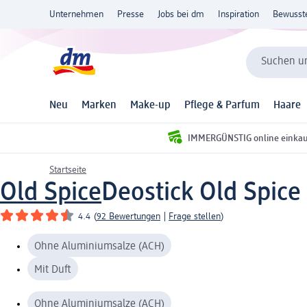
Unternehmen
Presse
Jobs bei dm
Inspiration
Bewusst
Suchen un
Neu
Marken
Make-up
Pflege & Parfum
Haare
IMMERGÜNSTIG online einka
Startseite
Old Spice
Deostick Old Spice
4.4
(
92 Bewertungen
|
Frage stellen
)
Ohne Aluminiumsalze (ACH)
Mit Duft
Ohne Aluminiumsalze (ACH)