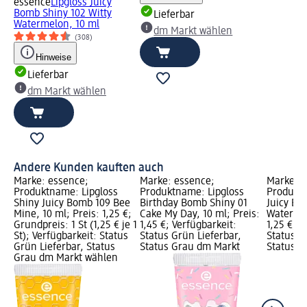
essence
Lipgloss Juicy
Bomb Shiny 102 Witty
Lieferbar
Watermelon, 10 ml
dm Markt wählen
(308)
Hinweise
Lieferbar
dm Markt wählen
Andere Kunden kauften auch
Marke: essence;
Marke: essence;
Marke: e
Produktname: Lipgloss
Produktname: Lipgloss
Produktn
Shiny Juicy Bomb 109 Bee
Birthday Bomb Shiny 01
Juicy Bo
Mine, 10 ml; Preis: 1,25 €;
Cake My Day, 10 ml; Preis:
Watermel
Grundpreis: 1 St (1,25 € je 1
1,45 €; Verfügbarkeit:
1,25 €; V
St); Verfügbarkeit: Status
Status Grün Lieferbar,
Status G
Grün Lieferbar, Status
Status Grau dm Markt
Status G
Grau dm Markt wählen