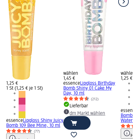
wählen
wählen
1,45 €
1,25 €
1,25 €
essence
Lipgloss Birthday
1 St (1,25 € je 1 St)
Bomb Shiny 01 Cake My
Day, 10 ml
(212)
Lieferbar
essence
dm Markt wählen
Bomb Shi
essence
Lipgloss Shiny Juicy
Watermel
Bomb 109 Bee Mine, 10 ml
(77)
Hinw