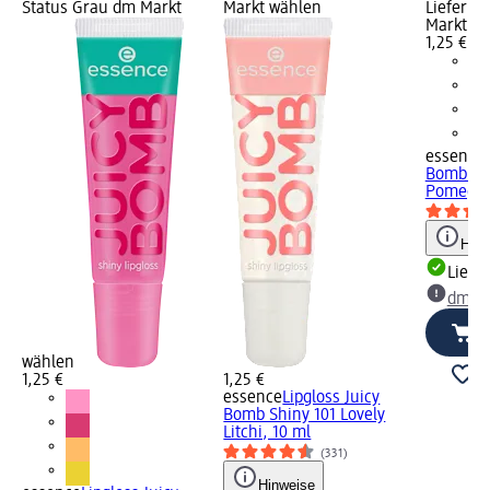
Status Grau dm Markt
Markt wählen
Lieferba
Markt w
1,25 €
essence
Bomb Shi
Pomegra
Hinw
Liefe
dm Ma
wählen
1,25 €
1,25 €
essence
Lipgloss Juicy
Bomb Shiny 101 Lovely
Litchi, 10 ml
(331)
Hinweise