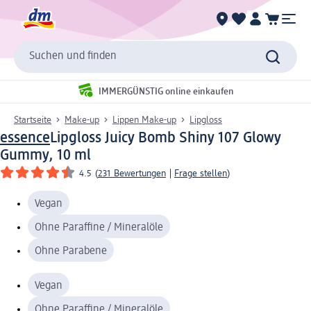
Suchen und finden
IMMERGÜNSTIG online einkaufen
Startseite
Make-up
Lippen Make-up
Lipgloss
essence
Lipgloss Juicy Bomb Shiny 107 Glowy
Gummy, 10 ml
4.5
(
231 Bewertungen
|
Frage stellen
)
Vegan
Ohne Paraffine / Mineralöle
Ohne Parabene
Vegan
Ohne Paraffine / Mineralöle