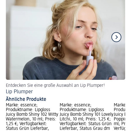
Entdecken Sie eine große Auswahl an Lip Plumper!
En
Lip Plumper
De
Ähnliche Produkte
Marke: essence;
Marke: essence;
Marke: e
Produktname: Lipgloss
Produktname: Lipgloss
Produktn
Juicy Bomb Shiny 102 Witty
Juicy Bomb Shiny 101 Lovely
Juicy Bo
Watermelon, 10 ml; Preis:
Litchi, 10 ml; Preis: 1,25 €;
Poppin’ 
1,25 €; Verfügbarkeit:
Verfügbarkeit: Status Grün
ml; Preis
Status Grün Lieferbar,
Lieferbar, Status Grau dm
Verfügba