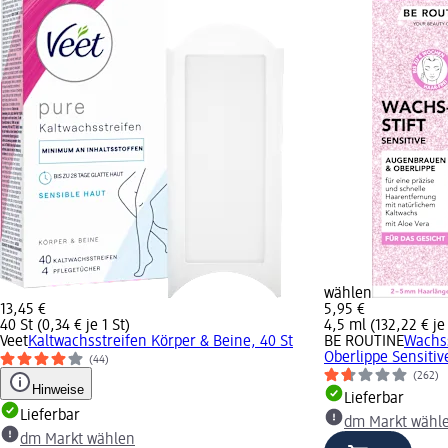
wählen
13,45 €
5,95 €
40 St (0,34 € je 1 St)
4,5 ml (132,22 € je
Veet
Kaltwachsstreifen Körper & Beine, 40 St
BE ROUTINE
Wachs
Oberlippe Sensitiv
(44)
(262)
Hinweise
Lieferbar
Lieferbar
dm Markt wähl
dm Markt wählen