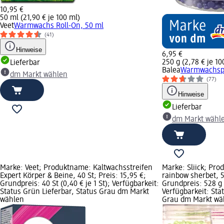
10,95 €
50 ml (21,90 € je 100 ml)
Veet
Warmwachs Roll-On, 50 ml
(41)
Hinweise
6,95 €
250 g (2,78 € je 10
Lieferbar
Balea
Warmwachspe
dm Markt wählen
(77)
Hinweise
Lieferbar
dm Markt wähl
Marke: Veet; Produktname: Kaltwachsstreifen
Marke: Sliick; Pr
Expert Körper & Beine, 40 St; Preis: 15,95 €;
rainbow sherbet, 5
Grundpreis: 40 St (0,40 € je 1 St); Verfügbarkeit:
Grundpreis: 528 g (
Status Grün Lieferbar, Status Grau dm Markt
Verfügbarkeit: Sta
wählen
Grau dm Markt wä