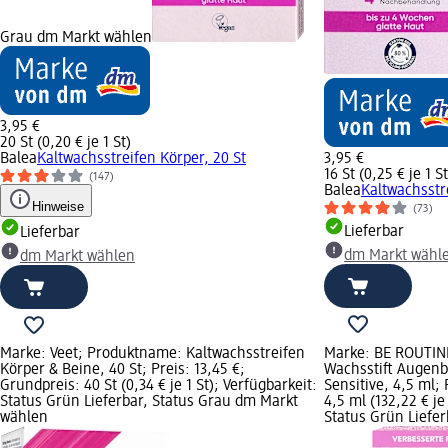
Grau dm Markt wählen
3,95 €
20 St (0,20 € je 1 St)
Balea
Kaltwachsstreifen Körper, 20 St
3,95 €
16 St (0,25 € je 1 St
(147)
Balea
Kaltwachsstre
Hinweise
(73)
Lieferbar
Lieferbar
dm Markt wähl
dm Markt wählen
Marke: Veet; Produktname: Kaltwachsstreifen
Marke: BE ROUTIN
Körper & Beine, 40 St; Preis: 13,45 €;
Wachsstift Augenb
Grundpreis: 40 St (0,34 € je 1 St); Verfügbarkeit:
Sensitive, 4,5 ml; 
Status Grün Lieferbar, Status Grau dm Markt
4,5 ml (132,22 € je
wählen
Status Grün Liefe