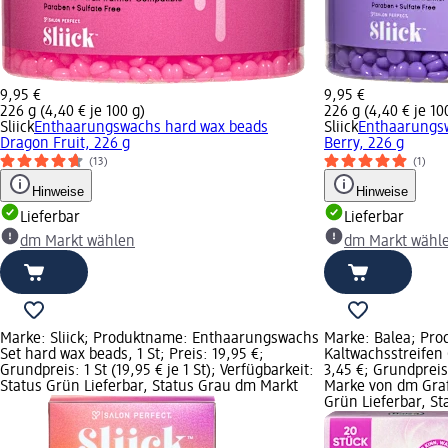
9,95 €
9,95 €
226 g (4,40 € je 100 g)
226 g (4,40 € je 10
Sliick
Enthaarungswachs hard wax beads
Sliick
Enthaarungsw
Dragon Fruit, 226 g
Berry, 226 g
(13)
(1)
Hinweise
Hinweise
Lieferbar
Lieferbar
dm Markt wählen
dm Markt wähl
Marke: Sliick; Produktname: Enthaarungswachs
Marke: Balea; Pr
Set hard wax beads, 1 St; Preis: 19,95 €;
Kaltwachsstreifen 
Grundpreis: 1 St (19,95 € je 1 St); Verfügbarkeit:
3,45 €; Grundpreis:
Status Grün Lieferbar, Status Grau dm Markt
Marke von dm Grafi
Grün Lieferbar, S