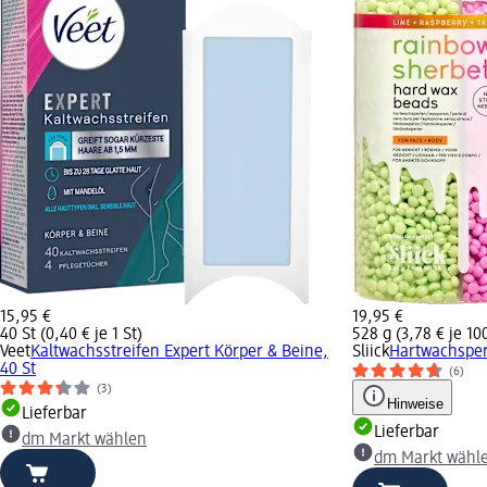
15,95 €
19,95 €
40 St (0,40 € je 1 St)
528 g (3,78 € je 10
Veet
Kaltwachsstreifen Expert Körper & Beine,
Sliick
Hartwachsper
40 St
(6)
(3)
Hinweise
Lieferbar
Lieferbar
dm Markt wählen
dm Markt wähl