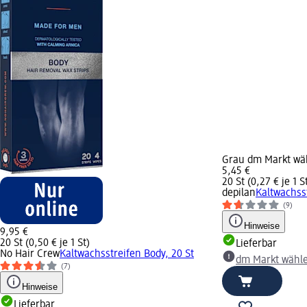
Grau dm Markt wä
5,45 €
20 St (0,27 € je 1 S
depilan
Kaltwachsst
(9)
Hinweise
9,95 €
20 St (0,50 € je 1 St)
Lieferbar
No Hair Crew
Kaltwachsstreifen Body, 20 St
dm Markt wähl
(7)
Hinweise
Lieferbar