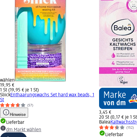
wählen
19,95 €
1 St (19,95 € je 1 St)
Sliick
Enthaarungswachs Set hard wax beads, 1
St
(57)
3,45 €
Hinweise
20 St (0,17 € je 1 St
Balea
Kaltwachsstr
Lieferbar
(152)
dm Markt wählen
Lieferbar