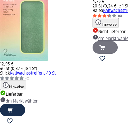
4,75 €
20 St (0,24 € je 1 S
Balea
Kaltwachsstr
(6)
Hinweise
Nicht lieferbar
dm Markt wähl
12,95 €
40 St (0,32 € je 1 St)
Sliick
Kaltwachsstreifen, 40 St
(0)
Hinweise
Lieferbar
dm Markt wählen