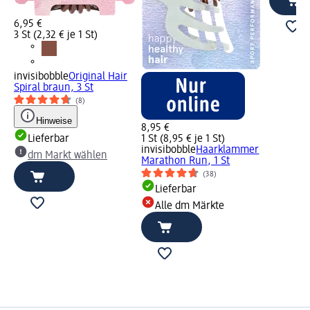
6,95 €
3 St (2,32 € je 1 St)
invisibobble
Original Hair
Spiral braun, 3 St
(8)
Hinweise
8,95 €
Lieferbar
1 St (8,95 € je 1 St)
invisibobble
Haarklammer
dm Markt wählen
Marathon Run, 1 St
(38)
Lieferbar
Alle dm Märkte