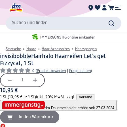
Suchen und finden
IMMERGÜNSTIG online einkaufen
Startseite
Haare
Haar-Accessoires
Haarspangen
invisibobble
Hairhalo Haarreifen Let’s get
Fizzycal, 1 St
0
(
Produkt bewerten
|
Frage stellen
)
10,95 €
1 St (10,95 € je 1 St)
inkl. 20% MwSt. zzgl.
Versand
dm Dauerpreis
nicht erhöht seit 27.03.2024
In den Warenkorb