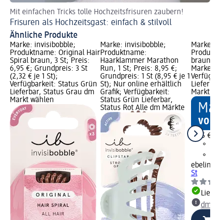
Mit einfachen Tricks tolle Hochzeitsfrisuren zaubern!
Tre
Frisuren als Hochzeitsgast: einfach & stilvoll
Fr
Ähnliche Produkte
Marke: invisibobble;
Marke: invisibobble;
Marke: e
Produktname: Original Hair
Produktname:
Produkt
Spiral braun, 3 St; Preis:
Haarklammer Marathon
braun, 1 
6,95 €; Grundpreis: 3 St
Run, 1 St; Preis: 8,95 €;
Marke vo
(2,32 € je 1 St);
Grundpreis: 1 St (8,95 € je 1
Verfügba
Verfügbarkeit: Status Grün
St); Nur online erhältlich
Lieferba
Lieferbar, Status Grau dm
Grafik; Verfügbarkeit:
Markt w
Markt wählen
Status Grün Lieferbar,
Status Rot Alle dm Märkte
2,45 €
ebelin
Ha
St
Liefe
dm Ma