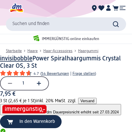
Suchen und finden
IMMERGÜNSTIG online einkaufen
Startseite
Haare
Haar-Accessoires
Haargummi
invisibobble
Power Spiralhaargummis Crystal
Clear OS, 3 St
4.7
(
54 Bewertungen
|
Frage stellen
)
7,95 €
3 St (2,65 € je 1 St)
inkl. 20% MwSt. zzgl.
Versand
dm Dauerpreis
nicht erhöht seit 27.03.2024
In den Warenkorb