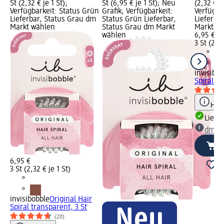
St (2,32 € je 1 St);
St (6,95 € je 1 St); Neu
(2,32 € je
Verfügbarkeit: Status Grün
Grafik; Verfügbarkeit:
Verfügba
Lieferbar, Status Grau dm
Status Grün Lieferbar,
Lieferba
Markt wählen
Status Grau dm Markt
Markt w
wählen
6,95 €
3 St (2,32
invisibob
Spiral br
Hinw
Liefe
dm Ma
6,95 €
3 St (2,32 € je 1 St)
invisibobble
Original Hair
Spiral transparent, 3 St
(20)