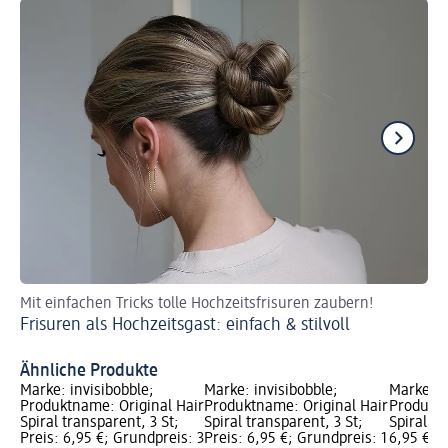
Mit einfachen Tricks tolle Hochzeitsfrisuren zaubern!
Tr
Frisuren als Hochzeitsgast: einfach & stilvoll
Wo
Be
Ähnliche Produkte
Marke: invisibobble;
Marke: invisibobble;
Marke: i
Produktname: Original Hair
Produktname: Original Hair
Produktn
Spiral transparent, 3 St;
Spiral transparent, 3 St;
Spiral br
Preis: 6,95 €; Grundpreis: 3
Preis: 6,95 €; Grundpreis: 1
6,95 €; G