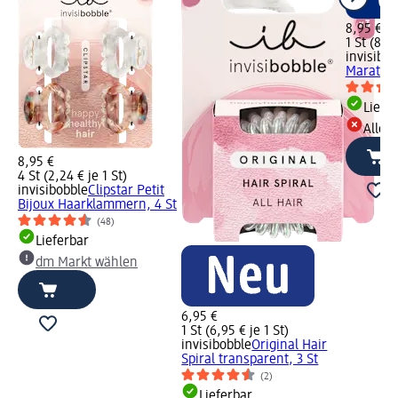
8,95 €
1 St (8,95
invisibob
Marathon
Liefe
Alle 
8,95 €
4 St (2,24 € je 1 St)
invisibobble
Clipstar Petit
Bijoux Haarklammern, 4 St
(48)
Lieferbar
dm Markt wählen
6,95 €
1 St (6,95 € je 1 St)
invisibobble
Original Hair
Spiral transparent, 3 St
(2)
Lieferbar