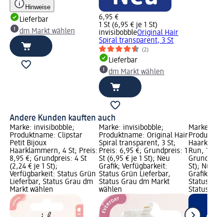
Hinweise
6,95 €
Lieferbar
1 St (6,95 € je 1 St)
dm Markt wählen
invisibobble
Original Hair
Spiral transparent, 3 St
(2)
Lieferbar
dm Markt wählen
Andere Kunden kauften auch
Marke: invisibobble;
Marke: invisibobble;
Marke: i
Produktname: Clipstar
Produktname: Original Hair
Produkt
Petit Bijoux
Spiral transparent, 3 St;
Haarkla
Haarklammern, 4 St; Preis:
Preis: 6,95 €; Grundpreis: 1
Run, 1 St
8,95 €; Grundpreis: 4 St
St (6,95 € je 1 St); Neu
Grundprei
(2,24 € je 1 St);
Grafik; Verfügbarkeit:
St); Nur 
Verfügbarkeit: Status Grün
Status Grün Lieferbar,
Grafik; V
Lieferbar, Status Grau dm
Status Grau dm Markt
Status G
Markt wählen
wählen
Status R