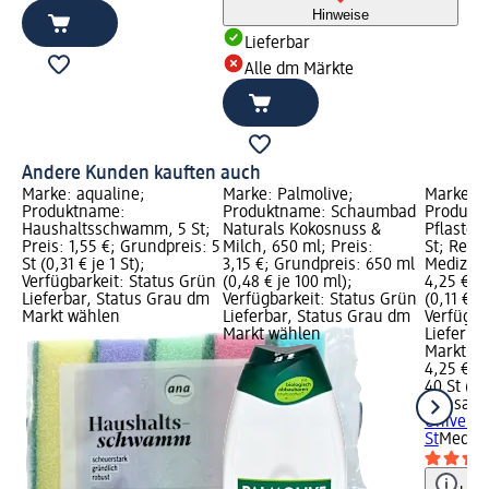
Hinweise
Lieferbar
Alle dm Märkte
Andere Kunden kauften auch
Marke: aqualine;
Marke: Palmolive;
Marke: H
Produktname:
Produktname: Schaumbad
Produkt
Haushaltsschwamm, 5 St;
Naturals Kokosnuss &
Pflasters
Preis: 1,55 €; Grundpreis: 5
Milch, 650 ml; Preis:
St; Rech
St (0,31 € je 1 St);
3,15 €; Grundpreis: 650 ml
Medizinp
Verfügbarkeit: Status Grün
(0,48 € je 100 ml);
4,25 €; 
Lieferbar, Status Grau dm
Verfügbarkeit: Status Grün
(0,11 € je
Markt wählen
Lieferbar, Status Grau dm
Verfügba
Markt wählen
Lieferba
Markt w
4,25 €
40 St (0,1
Hansapla
Universa
St
Medizi