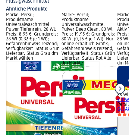
Flüssigwaschmittel
Sc
Ähnliche Produkte
Marke: Persil;
Marke: Persil;
Marke: P
Produktname:
Produktname:
Produkt
Universalwaschmittel
Universalwaschmittel
Universa
Pulver Tiefenrein, 28 Wl;
Pulver Deep Clean, 80 Wl;
Aktiv Tie
Preis: 8,95 €; Grundpreis:
Preis: 19,95 €; Grundpreis:
Preis: 1
28 Wl (0,32 € je 1 Wl);
80 Wl (0,25 € je 1 Wl); Nur
88 Wl (0,
Gefahrenhinweis reizend;
online erhältlich Grafik;
online er
Verfügbarkeit: Status Grün
Gefahrenhinweis reizend;
Gefahren
Lieferbar, Status Grau dm
Verfügbarkeit: Status Grün
Verfügba
Markt wählen
Lieferbar, Status Rot Alle
Lieferbar
dm Märkte
dm Märk
19,95 €
88 Wl (0,
+ 3 weit
Persil
Un
Gel Aktiv