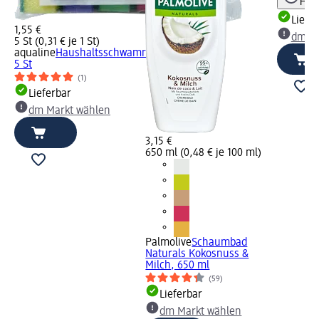
Hinw
Liefe
1,55 €
dm Ma
5 St (0,31 € je 1 St)
aqualine
Haushaltsschwamm,
5 St
(1)
Lieferbar
dm Markt wählen
3,15 €
650 ml (0,48 € je 100 ml)
Palmolive
Schaumbad
Naturals Kokosnuss &
Milch, 650 ml
(59)
Lieferbar
dm Markt wählen