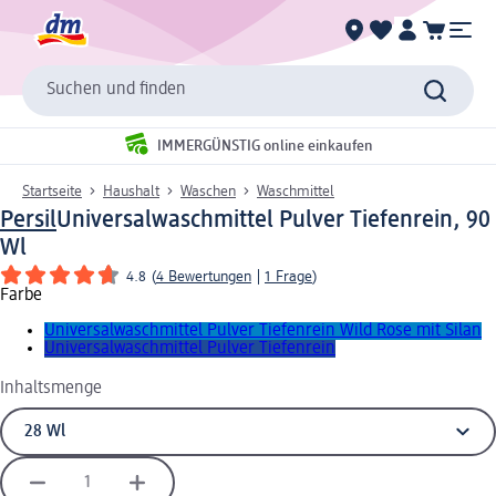
Suchen und finden
IMMERGÜNSTIG online einkaufen
Startseite
Haushalt
Waschen
Waschmittel
Persil
Universalwaschmittel Pulver Tiefenrein, 90
Wl
4.8
(
4 Bewertungen
|
1 Frage
)
Farbe
Universalwaschmittel Pulver Tiefenrein Wild Rose mit Silan
Universalwaschmittel Pulver Tiefenrein
Inhaltsmenge