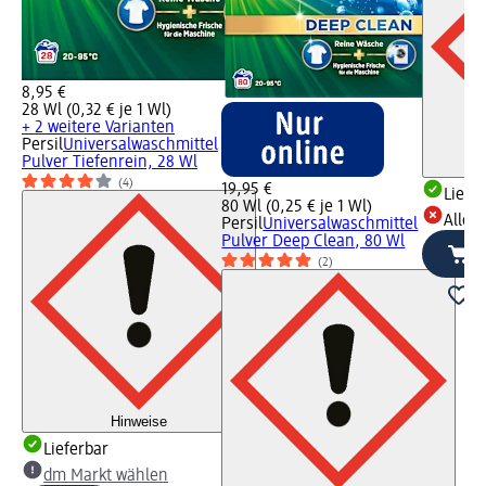
8,95 €
28 Wl (0,32 € je 1 Wl)
+ 2 weitere Varianten
Persil
Universalwaschmittel
Pulver Tiefenrein, 28 Wl
(4)
19,95 €
Liefe
80 Wl (0,25 € je 1 Wl)
Alle 
Persil
Universalwaschmittel
Pulver Deep Clean, 80 Wl
(2)
Hinweise
Lieferbar
dm Markt wählen