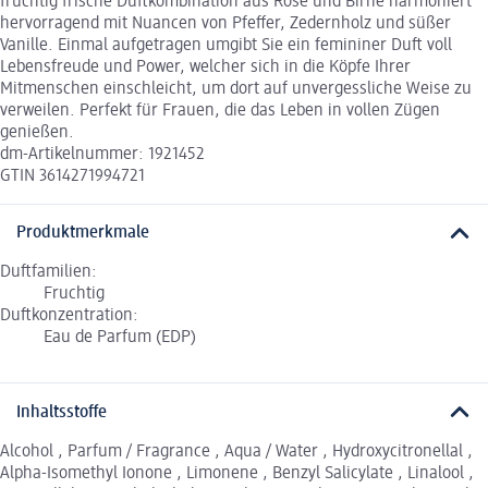
fruchtig frische Duftkombination aus Rose und Birne harmoniert
hervorragend mit Nuancen von Pfeffer, Zedernholz und süßer
Vanille. Einmal aufgetragen umgibt Sie ein femininer Duft voll
Lebensfreude und Power, welcher sich in die Köpfe Ihrer
Mitmenschen einschleicht, um dort auf unvergessliche Weise zu
verweilen. Perfekt für Frauen, die das Leben in vollen Zügen
genießen.
dm-Artikelnummer: 1921452
GTIN 3614271994721
Produktmerkmale
Duftfamilien:
Fruchtig
Duftkonzentration:
Eau de Parfum (EDP)
Inhaltsstoffe
Alcohol , Parfum / Fragrance , Aqua / Water , Hydroxycitronellal ,
Alpha-Isomethyl Ionone , Limonene , Benzyl Salicylate , Linalool ,