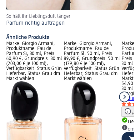
So hält Ihr Lieblingsduft länger
En
Parfum richtig auftragen
Na
Na
Ähnliche Produkte
Marke: Giorgio Armani;
Marke: Giorgio Armani;
Marke: G
Produktname: Eau de
Produktname: Eau de
Produkt
Parfum Sì, 30 ml; Preis:
Parfum Sì, 50 ml; Preis:
Parfum M
60,90 €; Grundpreis: 30 ml
89,90 €; Grundpreis: 50 ml
Preis: 5
(203,00 € je 100 ml);
(179,80 € je 100 ml);
30 ml (18
Verfügbarkeit: Status Grün
Verfügbarkeit: Status Grün
Verfügba
Lieferbar, Status Grau dm
Lieferbar, Status Grau dm
Lieferba
Markt wählen
Markt wählen
Markt w
54,90 €
30 ml (18
Giorgio 
Parfum M
Hinw
Liefe
dm Ma