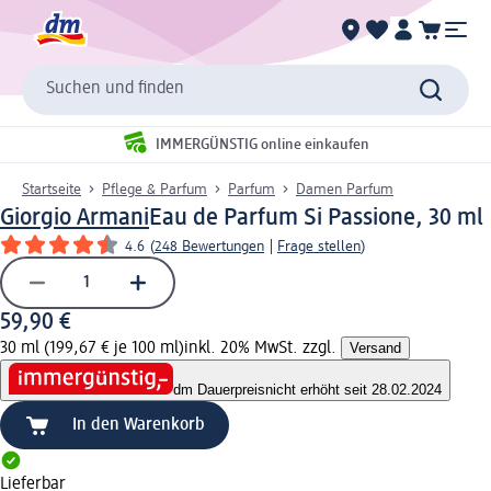
Suchen und finden
IMMERGÜNSTIG online einkaufen
Startseite
Pflege & Parfum
Parfum
Damen Parfum
Giorgio Armani
Eau de Parfum Si Passione, 30 ml
4.6
(
248 Bewertungen
|
Frage stellen
)
59,90 €
30 ml (199,67 € je 100 ml)
inkl. 20% MwSt. zzgl.
Versand
dm Dauerpreis
nicht erhöht seit 28.02.2024
In den Warenkorb
Lieferbar