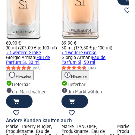
60,90 €
89,90 €
30 ml (203,00 € je 100 ml)
50 ml (179,80 € je 100 ml)
+ 1 weitere Größe
+ 1 weitere Größe
Giorgio Armani
Eau de
Giorgio Armani
Eau de
Parfum Sì, 30 ml
Parfum Sì, 50 ml
(448)
(164)
Hinweise
Hinweise
Lieferbar
Lieferbar
dm Markt wählen
dm Markt wählen
Andere Kunden kauften auch
Marke: Thierry Mugler;
Marke: LANCÔME;
Marke: J
Produktname: Eau de
Produktname: Eau de
Produkt