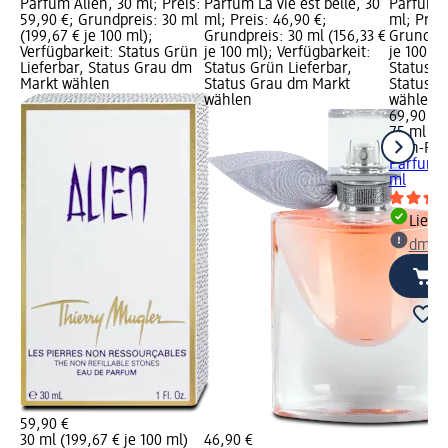
Parfum Alien, 30 ml; Preis:
Parfum La vie est belle, 30
Parfum L
59,90 €; Grundpreis: 30 ml
ml; Preis: 46,90 €;
ml; Preis
(199,67 € je 100 ml);
Grundpreis: 30 ml (156,33 €
Grundpre
Verfügbarkeit: Status Grün
je 100 ml); Verfügbarkeit:
je 100 ml
Lieferbar, Status Grau dm
Status Grün Lieferbar,
Status G
Markt wählen
Status Grau dm Markt
Status G
wählen
wählen
69,90 €
75 ml (93
Jean-Pau
Parfum L
ml
Liefe
dm Ma
59,90 €
30 ml (199,67 € je 100 ml)
46,90 €