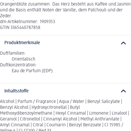
Orangenblüte zusammen. Das Herz besteht aus Kaffee und Jasmin
und die Basis enthält Noten der Vanille, dem Patchouli und der
Zeder.
dm-Artikelnummer: 1909353
GTIN 3365440787858
Produktmerkmale
Duftfamilien:
Orientalisch
Duftkonzentration:
Eau de Parfum (EDP)
Inhaltsstoffe
Alcohol | Parfum / Fragrance | Aqua / Water | Benzyl Salicylate |
Benzyl Alcohol | Hydroxycitronellal | Butyl
Methoxydibenzoylmethane | Hexyl Cinnamal | Limonene | Linalool |
Geraniol | Citronellol | Cinnamyl Alcohol | Methyl Anthranilate |
Amyl Cinnamal | Citral | Coumarin | Benzyl Benzoate | CI 15985 /
Yellow 6 | CI 17200 / Red 33