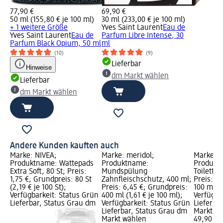
77,90 €
69,90 €
50 ml (155,80 € je 100 ml)
30 ml (233,00 € je 100 ml)
+ 1 weitere Größe
Yves Saint Laurent
Eau de
Yves Saint Laurent
Eau de
Parfum Libre Intense, 30
Parfum Black Opium, 50 ml
ml
(10)
(9)
Lieferbar
Hinweise
dm Markt wählen
Lieferbar
dm Markt wählen
Andere Kunden kauften auch
Marke: NIVEA;
Marke: meridol;
Marke: 
Produktname: Wattepads
Produktname:
Produkt
Extra Soft, 80 St; Preis:
Mundspülung
Toilette 
1,75 €; Grundpreis: 80 St
Zahnfleischschutz, 400 ml;
Preis: 4
(2,19 € je 100 St);
Preis: 6,45 €; Grundpreis:
100 ml (4
Verfügbarkeit: Status Grün
400 ml (1,61 € je 100 ml);
Verfügba
Lieferbar, Status Grau dm
Verfügbarkeit: Status Grün
Lieferba
Lieferbar, Status Grau dm
Markt w
Markt wählen
49,90 €