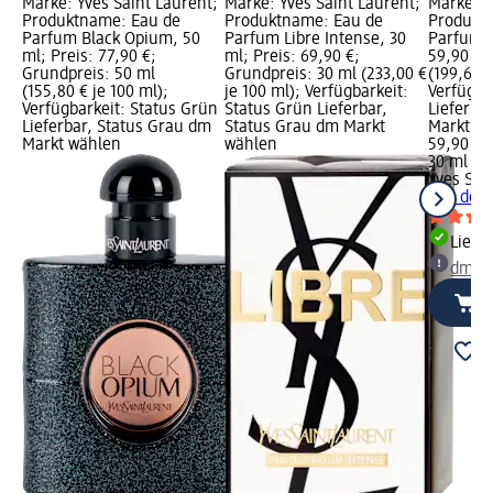
Marke: Yves Saint Laurent;
Marke: Yves Saint Laurent;
Marke: Y
Produktname: Eau de
Produktname: Eau de
Produktn
Parfum Black Opium, 50
Parfum Libre Intense, 30
Parfum, 
ml; Preis: 77,90 €;
ml; Preis: 69,90 €;
59,90 €;
Grundpreis: 50 ml
Grundpreis: 30 ml (233,00 €
(199,67 €
(155,80 € je 100 ml);
je 100 ml); Verfügbarkeit:
Verfügba
Verfügbarkeit: Status Grün
Status Grün Lieferbar,
Lieferba
Lieferbar, Status Grau dm
Status Grau dm Markt
Markt w
Markt wählen
wählen
59,90 €
30 ml (19
Yves Sai
Eau de P
Liefe
dm Ma