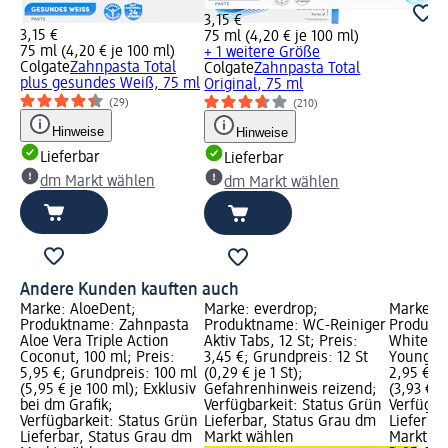
3,15 €
3,15 €
75 ml (4,20 € je 100 ml)
75 ml (4,20 € je 100 ml)
+ 1 weitere Größe
Colgate
Zahnpasta Total
Colgate
Zahnpasta Total
plus gesundes Weiß, 75 ml
Original, 75 ml
(29)
(210)
Hinweise
Hinweise
Lieferbar
Lieferbar
dm Markt wählen
dm Markt wählen
Andere Kunden kauften auch
Marke: AloeDent;
Marke: everdrop;
Marke: 
Produktname: Zahnpasta
Produktname: WC-Reiniger
Produkt
Aloe Vera Triple Action
Aktiv Tabs, 12 St; Preis:
White No
Coconut, 100 ml; Preis:
3,45 €; Grundpreis: 12 St
Young, 7
5,95 €; Grundpreis: 100 ml
(0,29 € je 1 St);
2,95 €; 
(5,95 € je 100 ml); Exklusiv
Gefahrenhinweis reizend;
(3,93 € j
bei dm Grafik;
Verfügbarkeit: Status Grün
Verfügba
Verfügbarkeit: Status Grün
Lieferbar, Status Grau dm
Lieferba
Lieferbar, Status Grau dm
Markt wählen
Markt w