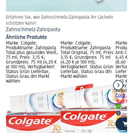
Erfahren Sie, wie Zahnschmelz-Zahnpasta Ihr Lächeln
Fü
schützen kann!
Na
Zahnschmelz-Zahnpasta
Ähnliche Produkte
Marke: Colgate;
Marke: Colgate;
Marke: R
Produktname: Zahnpasta
Produktname: Zahnpasta
Produkt
Total plus gesundes Weiß,
Total Original, 75 ml; Preis:
Anti Colo
75 ml; Preis: 3,15 €;
3,15 €; Grundpreis: 75 ml
6,45 €; 
Grundpreis: 75 ml (4,20 €
(4,20 € je 100 ml);
(8,60 € j
je 100 ml); Verfügbarkeit:
Verfügbarkeit: Status Grün
Verfügba
Status Grün Lieferbar,
Lieferbar, Status Grau dm
Lieferba
Status Grau dm Markt
Markt wählen
Markt w
wählen
6,45 €
75 ml (8,
Rapid wh
Color, 7
Liefe
dm Ma