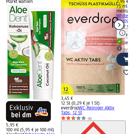
Markt wählen
2,95 €
75 ml (3,
mentade
White No
Young, 7
Hinw
Liefe
dm Ma
3,45 €
12 St (0,29 € je 1 St)
everdrop
WC-Reiniger Aktiv
Tabs, 12 St
(8)
5,95 €
100 ml (5,95 € je 100 ml)