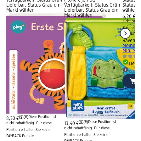
Verfügbarkeit: Status Grün
(13,40 € je 1 St);
Status G
Lieferbar, Status Grau dm
Verfügbarkeit: Status Grün
Status G
Markt wählen
Lieferbar, Status Grau dm
wählen
Markt wählen
(§)
6,20 €
nicht rabat
Position er
PAYBACK P
Ravensb
Meine al
Mini Step
Liefe
dm Ma
(§)(#)
Diese Position ist
8,30 €
(§)(#)
Diese Position ist
nicht rabattfähig. Für diese
13,40 €
nicht rabattfähig. Für diese
Position erhalten Sie keine
Position erhalten Sie keine
PAYBACK Punkte.