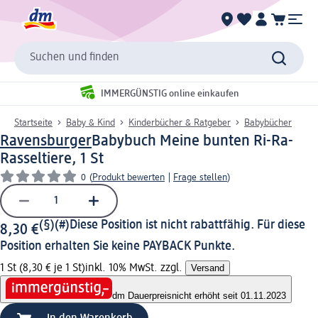
Suchen und finden
IMMERGÜNSTIG online einkaufen
Startseite
Baby & Kind
Kinderbücher & Ratgeber
Babybücher
Ravensburger
Babybuch Meine bunten Ri-Ra-
Rasseltiere, 1 St
0
(
Produkt bewerten
|
Frage stellen
)
(§)(#)
Diese Position ist nicht rabattfähig. Für diese
8,30 €
Position erhalten Sie keine PAYBACK Punkte.
1 St (8,30 € je 1 St)
inkl. 10% MwSt. zzgl.
Versand
dm Dauerpreis
nicht erhöht seit 01.11.2023