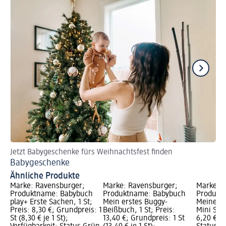
Jetzt Babygeschenke fürs Weihnachtsfest finden
Kl
Babygeschenke
Sp
Ähnliche Produkte
Marke: Ravensburger;
Marke: Ravensburger;
Marke: R
Produktname: Babybuch
Produktname: Babybuch
Produkt
play+ Erste Sachen, 1 St;
Mein erstes Buggy-
Meine al
Preis: 8,30 €; Grundpreis: 1
Beißbuch, 1 St; Preis:
Mini Step
St (8,30 € je 1 St);
13,40 €; Grundpreis: 1 St
6,20 €; V