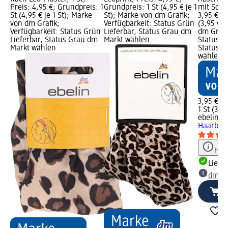
Preis: 4,95 €; Grundpreis: 1
Grundpreis: 1 St (4,95 € je 1
mit Schle
St (4,95 € je 1 St); Marke
St); Marke von dm Grafik;
3,95 €; G
von dm Grafik;
Verfügbarkeit: Status Grün
(3,95 € j
Verfügbarkeit: Status Grün
Lieferbar, Status Grau dm
dm Grafi
Lieferbar, Status Grau dm
Markt wählen
Status G
Markt wählen
Status G
wählen
3,95 €
1 St (3,95
ebelin
Ab
Haarband
Hinw
Liefe
dm Ma