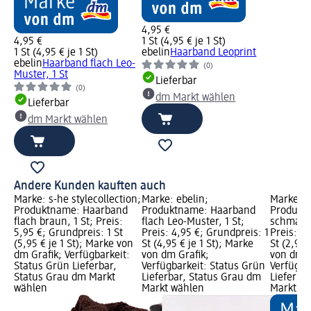
4,95 €
4,95 €
1 St (4,95 € je 1 St)
1 St (4,95 € je 1 St)
ebelin
Haarband Leoprint
ebelin
Haarband flach Leo-
(0)
Muster, 1 St
Lieferbar
(0)
dm Markt wählen
Lieferbar
dm Markt wählen
Andere Kunden kauften auch
Marke: s-he stylecollection;
Marke: ebelin;
Marke: e
Produktname: Haarband
Produktname: Haarband
Produkt
flach braun, 1 St; Preis:
flach Leo-Muster, 1 St;
schmal s
5,95 €; Grundpreis: 1 St
Preis: 4,95 €; Grundpreis: 1
Preis: 2,
(5,95 € je 1 St); Marke von
St (4,95 € je 1 St); Marke
St (2,95 
dm Grafik; Verfügbarkeit:
von dm Grafik;
von dm G
Status Grün Lieferbar,
Verfügbarkeit: Status Grün
Verfügba
Status Grau dm Markt
Lieferbar, Status Grau dm
Lieferba
wählen
Markt wählen
Markt w