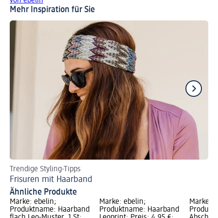
von ebelin
Mehr Inspiration für Sie
Trendige Styling-Tipps
Hi
Frisuren mit Haarband
Po
Ähnliche Produkte
Marke: ebelin;
Marke: ebelin;
Marke: e
Produktname: Haarband
Produktname: Haarband
Produkt
flach Leo-Muster, 1 St;
Leoprint; Preis: 4,95 €;
Abschmi