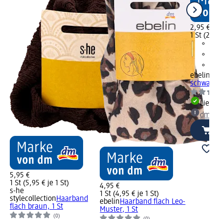
2,95 €
1 St (2,95
ebelin
Ha
schwarz,
Liefe
dm Ma
5,95 €
1 St (5,95 € je 1 St)
4,95 €
s-he
1 St (4,95 € je 1 St)
stylecollection
Haarband
ebelin
Haarband flach Leo-
flach braun, 1 St
Muster, 1 St
(0)
(0)