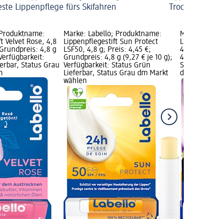
este Lippenpflege fürs Skifahren
Trockene Lip
 Produktname:
Marke: Labello; Produktname:
Marke: Labe
ft Velvet Rose, 4,8
Lippenpflegestift Sun Protect
Lippenpflege
 Grundpreis: 4,8 g
LSF50, 4,8 g; Preis: 4,45 €;
4,8 g; Preis
 Verfügbarkeit:
Grundpreis: 4,8 g (9,27 € je 10 g);
4,8 g (8,02 
erbar, Status Grau
Verfügbarkeit: Status Grün
Status Grün
n
Lieferbar, Status Grau dm Markt
dm Markt w
wählen