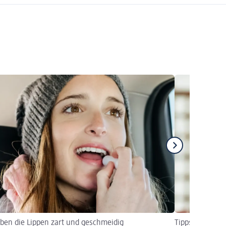
iben die Lippen zart und geschmeidig
Tipps zur Vorb