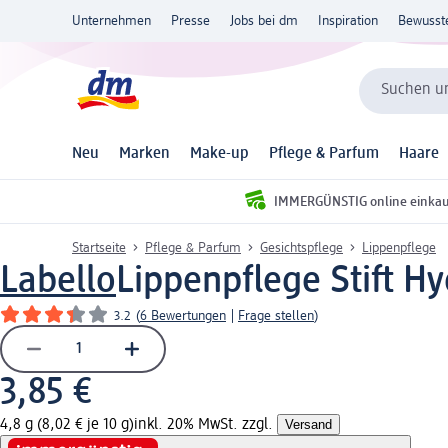
Unternehmen
Presse
Jobs bei dm
Inspiration
Bewusst
Suchen un
Neu
Marken
Make-up
Pflege & Parfum
Haare
IMMERGÜNSTIG online einka
Startseite
Pflege & Parfum
Gesichtspflege
Lippenpflege
Labello
Lippenpflege Stift Hy
3.2
(
6 Bewertungen
|
Frage stellen
)
3,85 €
4,8 g (8,02 € je 10 g)
inkl. 20% MwSt. zzgl.
Versand