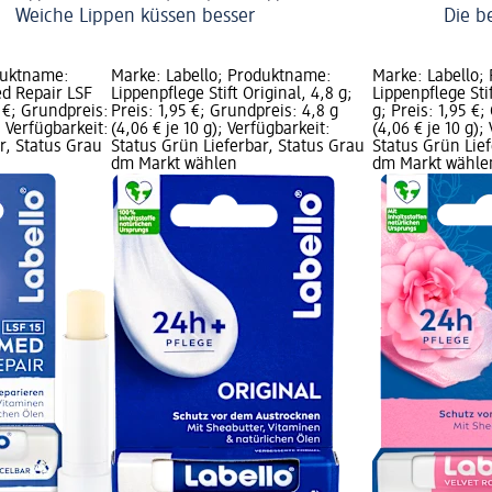
Weiche Lippen küssen besser
Die b
duktname:
Marke: Labello; Produktname:
Marke: Labello;
ed Repair LSF
Lippenpflege Stift Original, 4,8 g;
Lippenpflege Sti
5 €; Grundpreis:
Preis: 1,95 €; Grundpreis: 4,8 g
g; Preis: 1,95 €;
; Verfügbarkeit:
(4,06 € je 10 g); Verfügbarkeit:
(4,06 € je 10 g);
r, Status Grau
Status Grün Lieferbar, Status Grau
Status Grün Lief
dm Markt wählen
dm Markt wähle