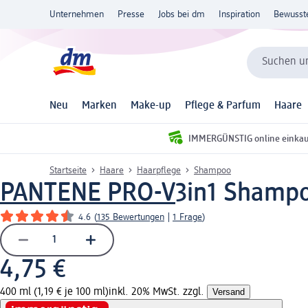
Unternehmen
Presse
Jobs bei dm
Inspiration
Bewusst
Suchen un
Neu
Marken
Make-up
Pflege & Parfum
Haare
IMMERGÜNSTIG online einka
Startseite
Haare
Haarpflege
Shampoo
PANTENE PRO-V
3in1 Shampo
4.6
(
135 Bewertungen
|
1 Frage
)
4,75 €
400 ml (1,19 € je 100 ml)
inkl. 20% MwSt. zzgl.
Versand