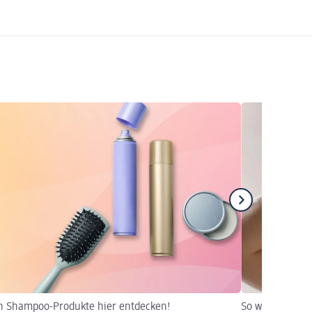
n Shampoo-Produkte hier entdecken!
So waschen Sie 