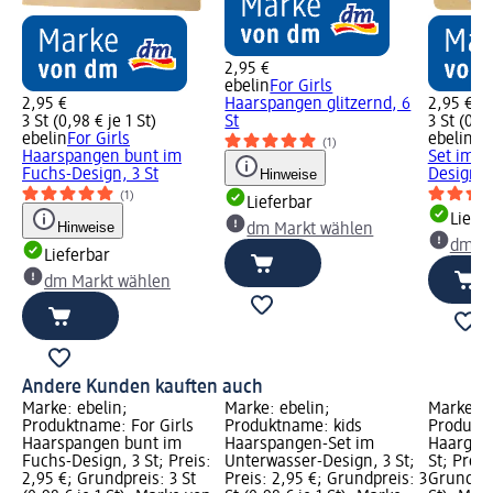
2,95 €
ebelin
For Girls
2,95 €
Haarspangen glitzernd, 6
2,95 €
3 St (0,98 € je 1 St)
St
3 St (0,98
ebelin
For Girls
ebelin
ki
(1)
Haarspangen bunt im
Set im U
Fuchs-Design, 3 St
Hinweise
Design, 3
(1)
Lieferbar
Liefe
Hinweise
dm Markt wählen
dm Ma
Lieferbar
dm Markt wählen
Andere Kunden kauften auch
Marke: ebelin;
Marke: ebelin;
Marke: e
Produktname: For Girls
Produktname: kids
Produkt
Haarspangen bunt im
Haarspangen-Set im
Haargumm
Fuchs-Design, 3 St; Preis:
Unterwasser-Design, 3 St;
St; Preis
2,95 €; Grundpreis: 3 St
Preis: 2,95 €; Grundpreis: 3
Grundprei