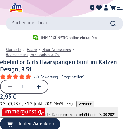
Suchen und finden
IMMERGÜNSTIG online einkaufen
Startseite
Haare
Haar-Accessoires
Haarschmuck, Accessoires & Co.
ebelin
For Girls Haarspangen bunt im Katzen-
Design, 3 St
5
(
1 Bewertung
|
Frage stellen
)
2,95 €
3 St (0,98 € je 1 St)
inkl. 20% MwSt. zzgl.
Versand
dm Dauerpreis
nicht erhöht seit 25.08.2021
In den Warenkorb