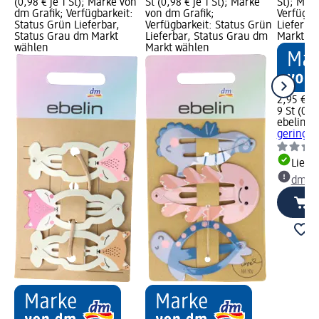
(0,98 € je 1 St); Marke von
St (0,98 € je 1 St); Marke
St); Mar
dm Grafik; Verfügbarkeit:
von dm Grafik;
Verfügba
Status Grün Lieferbar,
Verfügbarkeit: Status Grün
Lieferba
Status Grau dm Markt
Lieferbar, Status Grau dm
Markt w
wählen
Markt wählen
2,95 €
9 St (0,33
ebelin
Ha
geringelt
Liefe
dm Ma