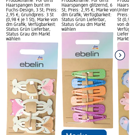
Produktname: For Girls
Produktname: For Girls
Produktn
Haarspangen bunt im
Haarspangen glitzernd, 6
Haarspa
Fuchs-Design, 3 St; Preis:
St; Preis: 2,95 €; Marke von
Unterwas
2,95 €; Grundpreis: 3 St
dm Grafik; Verfügbarkeit:
Preis: 2,
(0,98 € je 1 St); Marke von
Status Grün Lieferbar,
St (0,98 
dm Grafik; Verfügbarkeit:
Status Grau dm Markt
von dm G
Status Grün Lieferbar,
wählen
Verfügba
Status Grau dm Markt
Lieferba
wählen
Markt w