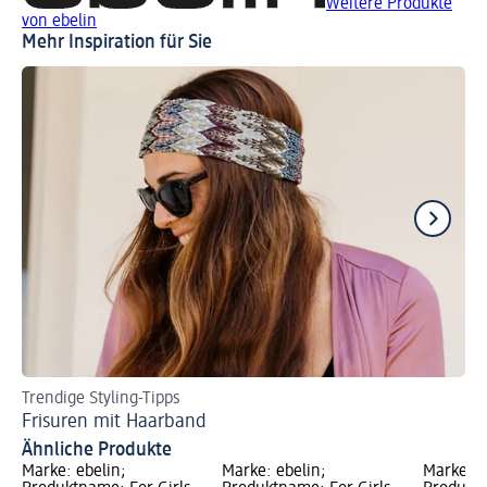
Weitere Produkte
von ebelin
Mehr Inspiration für Sie
Trendige Styling-Tipps
Mi
Frisuren mit Haarband
Fr
Ähnliche Produkte
Marke: ebelin;
Marke: ebelin;
Marke: e