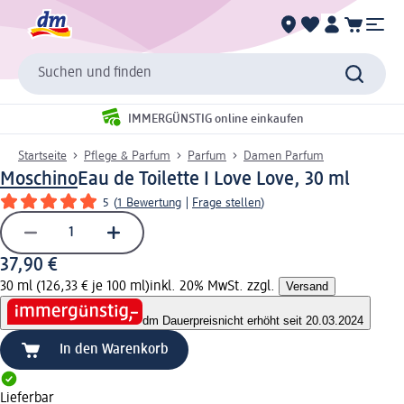
Suchen und finden
IMMERGÜNSTIG online einkaufen
Startseite
Pflege & Parfum
Parfum
Damen Parfum
Moschino
Eau de Toilette I Love Love, 30 ml
5
(
1 Bewertung
|
Frage stellen
)
37,90 €
30 ml (126,33 € je 100 ml)
inkl. 20% MwSt. zzgl.
Versand
dm Dauerpreis
nicht erhöht seit 20.03.2024
In den Warenkorb
Lieferbar