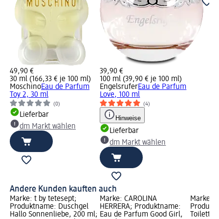
49,90 €
39,90 €
30 ml (166,33 € je 100 ml)
100 ml (39,90 € je 100 ml)
Moschino
Eau de Parfum
Engelsrufer
Eau de Parfum
Toy 2, 30 ml
Love, 100 ml
(0)
(4)
Lieferbar
Hinweise
dm Markt wählen
Lieferbar
dm Markt wählen
Andere Kunden kauften auch
Marke: t by tetesept;
Marke: CAROLINA
Marke: N
Produktname: Duschgel
HERRERA; Produktname:
Produkt
Hallo Sonnenliebe, 200 ml;
Eau de Parfum Good Girl,
Toilette,