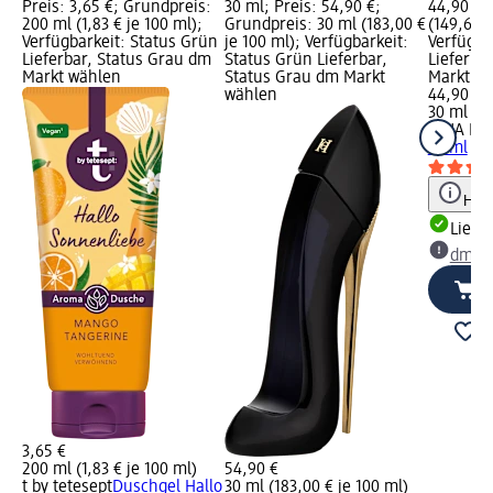
Preis: 3,65 €; Grundpreis:
30 ml; Preis: 54,90 €;
44,90 €;
200 ml (1,83 € je 100 ml);
Grundpreis: 30 ml (183,00 €
(149,67 €
Verfügbarkeit: Status Grün
je 100 ml); Verfügbarkeit:
Verfügba
Lieferbar, Status Grau dm
Status Grün Lieferbar,
Lieferba
Markt wählen
Status Grau dm Markt
Markt w
wählen
44,90 €
30 ml (14
NINA RIC
30 ml
Hinw
Liefe
dm Ma
3,65 €
200 ml (1,83 € je 100 ml)
54,90 €
t by tetesept
Duschgel Hallo
30 ml (183,00 € je 100 ml)