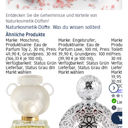
Entdecken Sie die Geheimnisse und Vorteile von
Di
Naturkosmetik-Düften!
au
Naturkosmetik-Düfte: Was du wissen solltest
Fr
Ähnliche Produkte
Marke: Moschino;
Marke: Engelsrufer;
Marke: L
Produktname: Eau de
Produktname: Eau de
Produkt
Parfum Toy 2, 30 ml; Preis:
Parfum Love, 100 ml; Preis:
Toilette 
49,90 €; Grundpreis: 30 ml
39,90 €; Grundpreis: 100 ml
Preis: 1
(166,33 € je 100 ml);
(39,90 € je 100 ml);
30 ml (66
Verfügbarkeit: Status Grün
Verfügbarkeit: Status Grün
Verfügba
Lieferbar, Status Grau dm
Lieferbar, Status Grau dm
Lieferba
Markt wählen
Markt wählen
Markt w
19,95 €
30 ml (66
LIU*JO
Ea
Lovers Jo
Liefe
dm Ma