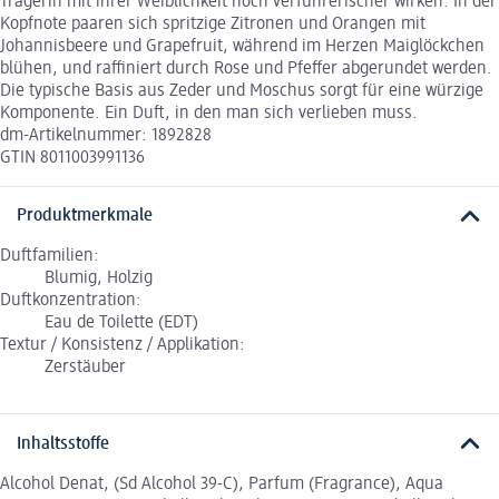
Trägerin mit ihrer Weiblichkeit noch verführerischer wirken. In der
Kopfnote paaren sich spritzige Zitronen und Orangen mit
Johannisbeere und Grapefruit, während im Herzen Maiglöckchen
blühen, und raffiniert durch Rose und Pfeffer abgerundet werden.
Die typische Basis aus Zeder und Moschus sorgt für eine würzige
Komponente. Ein Duft, in den man sich verlieben muss.
dm-Artikelnummer: 1892828
GTIN 8011003991136
Produktmerkmale
Duftfamilien:
Blumig, Holzig
Duftkonzentration:
Eau de Toilette (EDT)
Textur / Konsistenz / Applikation:
Zerstäuber
Inhaltsstoffe
Alcohol Denat, (Sd Alcohol 39-C), Parfum (Fragrance), Aqua