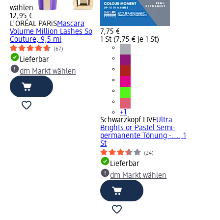
wählen
12,95 €
L'ORÉAL PARiS
Mascara
Volume Million Lashes So
7,75 €
Couture, 9,5 ml
1 St (7,75 € je 1 St)
(67)
Lieferbar
dm Markt wählen
+1
Schwarzkopf LIVE
Ultra
Brights or Pastel Semi-
permanente Tönung -..., 1
St
(24)
Lieferbar
dm Markt wählen