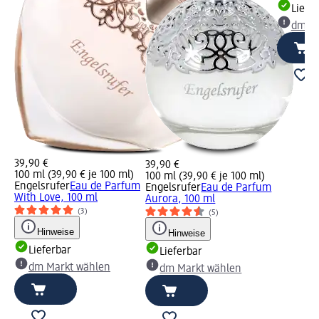
Liefe
dm Ma
39,90 €
39,90 €
100 ml (39,90 € je 100 ml)
100 ml (39,90 € je 100 ml)
Engelsrufer
Eau de Parfum
Engelsrufer
Eau de Parfum
With Love, 100 ml
Aurora, 100 ml
(3)
(5)
Hinweise
Hinweise
Lieferbar
Lieferbar
dm Markt wählen
dm Markt wählen