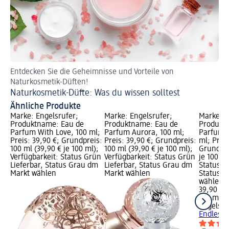
Entdecken Sie die Geheimnisse und Vorteile von
So 
Naturkosmetik-Düften!
Pa
Naturkosmetik-Düfte: Was du wissen solltest
Ähnliche Produkte
Marke: Engelsrufer;
Marke: Engelsrufer;
Marke: E
Produktname: Eau de
Produktname: Eau de
Produkt
Parfum With Love, 100 ml;
Parfum Aurora, 100 ml;
Parfum E
Preis: 39,90 €; Grundpreis:
Preis: 39,90 €; Grundpreis:
ml; Preis
100 ml (39,90 € je 100 ml);
100 ml (39,90 € je 100 ml);
Grundpre
Verfügbarkeit: Status Grün
Verfügbarkeit: Status Grün
je 100 ml
Lieferbar, Status Grau dm
Lieferbar, Status Grau dm
Status G
Markt wählen
Markt wählen
Status G
wählen
39,90 €
100 ml (3
Engelsru
Endless 