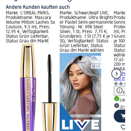
Andere Kunden kauften auch
Marke: L'ORÉAL PARiS;
Marke: Schwarzkopf LIVE;
Marke: 
Produktname: Mascara
Produktname: Ultra Brights
Produkt
Volume Million Lashes So
or Pastel Semi-permanente
Sonnens
Couture, 9,5 ml; Preis:
Tönung - Nr. 098 Steel
Protect 
12,95 €; Verfügbarkeit:
Silver, 1 St; Preis: 7,75 €;
ml; Preis
Status Grün Lieferbar,
Grundpreis: 1 St (7,75 € je 1
Grundpre
Status Grau dm Markt
St); Verfügbarkeit: Status
je 100 ml
Grün Lieferbar, Status
Status G
Grau dm Markt wählen
Status G
wählen
17,45 €
200 ml (8
NIVEA S
Dry Prot
200 ml
Hinw
Liefe
dm Ma