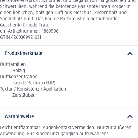
Herznote versprüht Schönheit und Eleganz von Maiglöckchen und
Schwertlilien, während die betörende Basisnote Ihren Körper in
einen lieblichen, holzigen Duft aus Moschus, Zedernholz und
Sandelholz hüllt. Das Eau de Parfum ist ein bezauberndes
Geschenk für jede Frau.
dm-Artikelnummer: 1869596
GTIN 4260309921031
Produktmerkmale
Duftfamilien:
Holzig
Duftkonzentration:
Eau de Parfum (EDP)
Textur / Konsistenz / Applikation:
Zerstäuber
Warnhinweise
Leicht entflammbar. Augenkontakt vermeiden. Nur zur äußeren
Anwendung. Für Kinder unzugänglich aufbewahren!