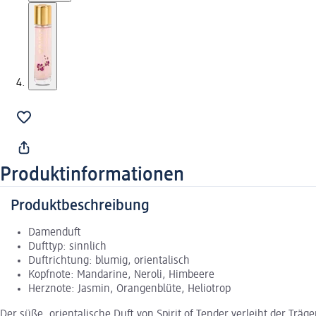
Produktinformationen
Produktbeschreibung
Damenduft
Dufttyp: sinnlich
Duftrichtung: blumig, orientalisch
Kopfnote: Mandarine, Neroli, Himbeere
Herznote: Jasmin, Orangenblüte, Heliotrop
Der süße, orientalische Duft von Spirit of Tender verleiht der Tr