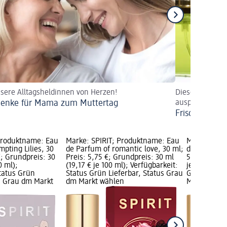
sere Alltagsheldinnen von Herzen!
Diese erfrisch
enke für Mama zum Muttertag
ausprobieren!
Frische Düfte
Produktname: Eau
Marke: SPIRIT; Produktname: Eau
Marke: SPIR
pting Lilies, 30
de Parfum of romantic love, 30 ml;
de Parfum S
€; Grundpreis: 30
Preis: 5,75 €; Grundpreis: 30 ml
5,75 €; Grun
0 ml);
(19,17 € je 100 ml); Verfügbarkeit:
je 100 ml); 
Status Grün
Status Grün Lieferbar, Status Grau
Grün Liefer
us Grau dm Markt
dm Markt wählen
Markt wähl