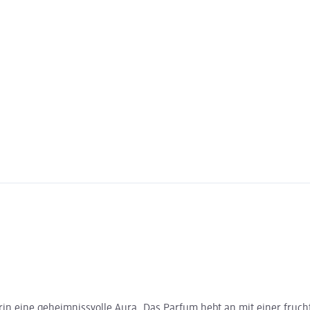
ägerin eine geheimnissvolle Aura. Das Parfum hebt an mit einer fr