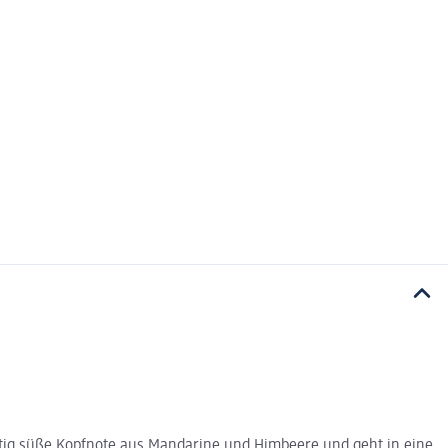
uchtig süße Kopfnote aus Mandarine und Himbeere und geht in eine