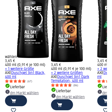
wählen
3,65 €
3,65 €
400 ml (0,91 € je 100 ml)
3,65 €
400 ml (0
+ 1 weitere Größe
400 ml (0,91 € je 100 ml)
+ 2 weit
AXE
Duschgel 3in1 Black,
+ 2 weitere Größen
AXE
Dusch
400 ml
AXE
Duschgel 3in1 Dark
ml
Temptation, 400 ml
(67)
(86)
Lieferbar
Liefe
Lieferbar
dm Markt wählen
dm Ma
dm Markt wählen