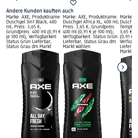
Andere Kunden kauften auch
Marke: AXE; Produktname:
Marke: AXE; Produktname:
Marke: 
Duschgel 3in1 Black, 400
Duschgel Africa XL, 400 ml;
Duschgel
ml; Preis: 3,65 €;
Preis: 3,65 €; Grundpreis:
Temptati
Grundpreis: 400 ml (0,91 €
400 ml (0,91 € je 100 ml);
3,65 €; 
je 100 ml); Verfügbarkeit:
Verfügbarkeit: Status Grün
(0,91 € j
Status Grün Lieferbar,
Lieferbar, Status Grau dm
Verfügba
Status Grau dm Markt
Markt wählen
Lieferba
Markt w