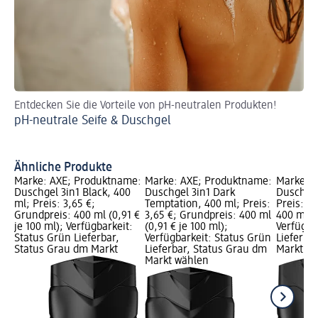
Entdecken Sie die Vorteile von pH-neutralen Produkten!
Hi
pH-neutrale Seife & Duschgel
Wi
Ähnliche Produkte
Marke: AXE; Produktname:
Marke: AXE; Produktname:
Marke: 
Duschgel 3in1 Black, 400
Duschgel 3in1 Dark
Duschgel
ml; Preis: 3,65 €;
Temptation, 400 ml; Preis:
Preis: 3
Grundpreis: 400 ml (0,91 €
3,65 €; Grundpreis: 400 ml
400 ml (0
je 100 ml); Verfügbarkeit:
(0,91 € je 100 ml);
Verfügba
Status Grün Lieferbar,
Verfügbarkeit: Status Grün
Lieferba
Status Grau dm Markt
Lieferbar, Status Grau dm
Markt w
Markt wählen