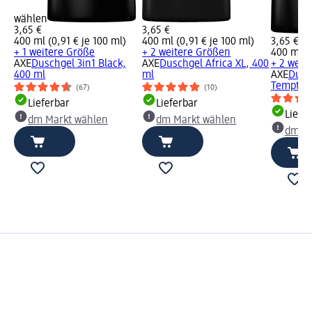
wählen
3,65 €
3,65 €
400 ml (0,91 € je 100 ml)
400 ml (0,91 € je 100 ml)
3,65 €
+ 1 weitere Größe
+ 2 weitere Größen
400 ml (0
AXE
Duschgel 3in1 Black,
AXE
Duschgel Africa XL, 400
+ 2 weit
400 ml
ml
AXE
Dusc
Temptati
(67)
(10)
Lieferbar
Lieferbar
Liefe
dm Markt wählen
dm Markt wählen
dm Ma