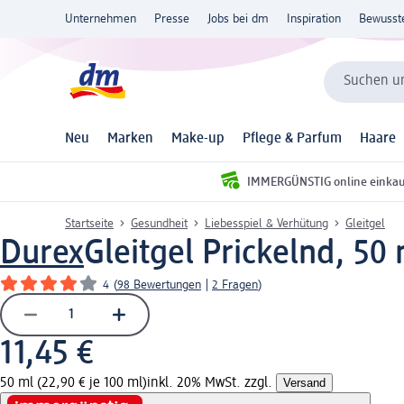
Unternehmen
Presse
Jobs bei dm
Inspiration
Bewusst
Suchen un
Neu
Marken
Make-up
Pflege & Parfum
Haare
IMMERGÜNSTIG online einka
Startseite
Gesundheit
Liebesspiel & Verhütung
Gleitgel
Durex
Gleitgel Prickelnd, 50
4
(
98 Bewertungen
|
2 Fragen
)
11,45 €
50 ml (22,90 € je 100 ml)
inkl. 20% MwSt. zzgl.
Versand