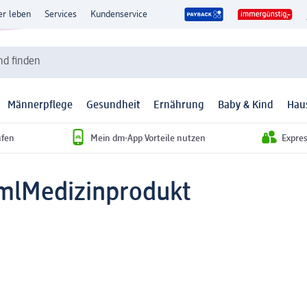
er leben
Services
Kundenservice
d finden
Männerpflege
Gesundheit
Ernährung
Baby & Kind
Hau
ufen
Mein dm-App Vorteile nutzen
Expre
 ml
Medizinprodukt