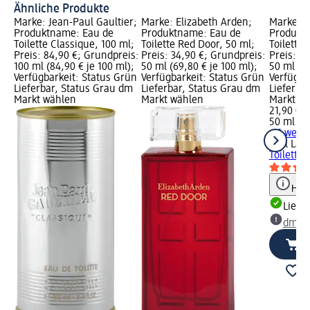
Ähnliche Produkte
Marke: Jean-Paul Gaultier;
Marke: Elizabeth Arden;
Marke: K
Produktname: Eau de
Produktname: Eau de
Produkt
Toilette Classique, 100 ml;
Toilette Red Door, 50 ml;
Toilette 
Preis: 84,90 €; Grundpreis:
Preis: 34,90 €; Grundpreis:
Preis: 2
100 ml (84,90 € je 100 ml);
50 ml (69,80 € je 100 ml);
50 ml (43
Verfügbarkeit: Status Grün
Verfügbarkeit: Status Grün
Verfügba
Lieferbar, Status Grau dm
Lieferbar, Status Grau dm
Lieferba
Markt wählen
Markt wählen
Markt w
21,90 €
50 ml (43
+ 1 weit
Karl Lag
Toilette 
Hinw
Liefe
dm Ma