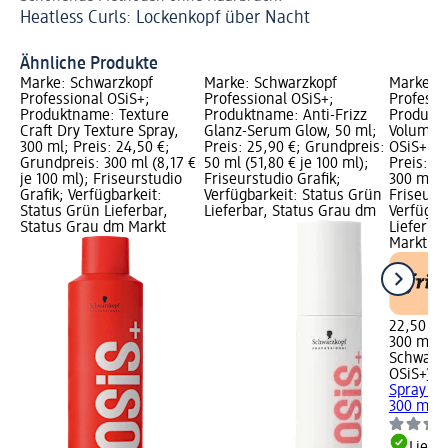
Heatless Curls: Lockenkopf über Nacht
Wi
Ähnliche Produkte
Marke: Schwarzkopf
Marke: Schwarzkopf
Marke: S
Professional OSiS+;
Professional OSiS+;
Professi
Produktname: Texture
Produktname: Anti-Frizz
Produkt
Craft Dry Texture Spray,
Glanz-Serum Glow, 50 ml;
Volumenv
300 ml; Preis: 24,50 €;
Preis: 25,90 €; Grundpreis:
OSiS+ Vo
Grundpreis: 300 ml (8,17 €
50 ml (51,80 € je 100 ml);
Preis: 2
je 100 ml); Friseurstudio
Friseurstudio Grafik;
300 ml (7
Grafik; Verfügbarkeit:
Verfügbarkeit: Status Grün
Friseurst
Status Grün Lieferbar,
Lieferbar, Status Grau dm
Verfügba
Status Grau dm Markt
Lieferba
Markt w
22,50 €
300 ml (7
Schwarzk
OSiS+
Vo
Spray OS
300 ml
Liefe