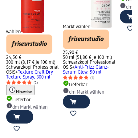
dm Ma
Markt wählen
wählen
25,90 €
24,50 €
50 ml (51,80 € je 100 ml)
300 ml (8,17 € je 100 ml)
Schwarzkopf Professional
Schwarzkopf Professional
OSiS+
Anti-Frizz Glanz-
OSiS+
Texture Craft Dry
Serum Glow, 50 ml
Texture Spray, 300 ml
(1)
(2)
Lieferbar
Hinweise
dm Markt wählen
Lieferbar
dm Markt wählen