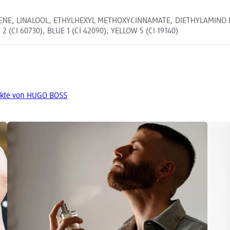
NE, LINALOOL, ETHYLHEXYL METHOXYCINNAMATE, DIETHYLAMINO H
CI 60730), BLUE 1 (CI 42090), YELLOW 5 (CI 19140)
ukte von HUGO BOSS