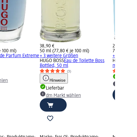
38,90 €
27,90 €
e 100 ml)
50 ml (77,80 € je 100 ml)
75 ml (37,20
 de Parfum Extreme
+ 3 weitere Größen
+ 1 weitere
HUGO BOSS
Eau de Toilette Boss
HUGO BOSS
Bottled, 50 ml
ml
(3)
Lieferbar
Hinweise
hlen
dm Mark
Lieferbar
dm Markt wählen