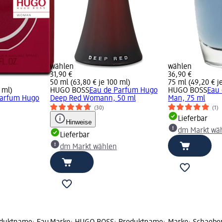
wählen
wählen
31,90 €
36,90 €
50 ml (63,80 € je 100 ml)
75 ml (49,20 € j
 ml)
HUGO BOSS
Eau de Parfum Hugo
HUGO BOSS
Eau
Parfum Hugo
Deep Red Womann, 50 ml
Man, 75 ml
(30)
(1)
Lieferbar
Hinweise
dm Markt wä
Lieferbar
dm Markt wählen