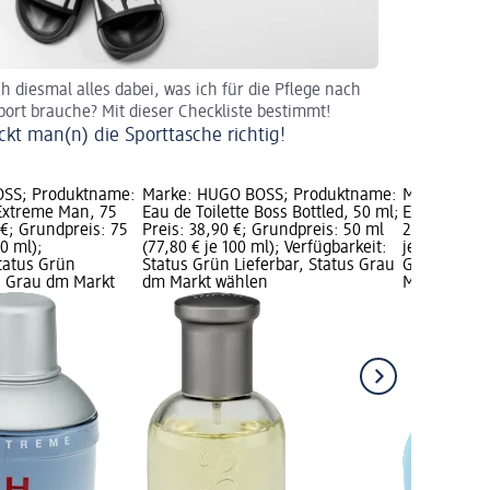
ch diesmal alles dabei, was ich für die Pflege nach
ort brauche? Mit dieser Checkliste bestimmt!
ckt man(n) die Sporttasche richtig!
SS; Produktname:
Marke: HUGO BOSS; Produktname:
Marke: HUG
Extreme Man, 75
Eau de Toilette Boss Bottled, 50 ml;
Eau de Toile
 €; Grundpreis: 75
Preis: 38,90 €; Grundpreis: 50 ml
27,90 €; Gr
00 ml);
(77,80 € je 100 ml); Verfügbarkeit:
je 100 ml); 
Status Grün
Status Grün Lieferbar, Status Grau
Grün Liefer
us Grau dm Markt
dm Markt wählen
Markt wähl