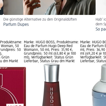
Die günstige Alternative zu den Originaldüften
Hab‘ i
Parfum Dupes
dem Sp
So pa
 Produktname:
Marke: HUGO BOSS; Produktname:
Marke: HUGO BO
o Woman, 50
Eau de Parfum Hugo Deep Red
Eau de Parfum 
Grundpreis: 50
Womann, 50 ml; Preis: 31,90 €;
ml; Preis: 36,90
);
Grundpreis: 50 ml (63,80 € je 100
ml (49,20 € je 1
s Grün
ml); Verfügbarkeit: Status Grün
Verfügbarkeit: 
rau dm Markt
Lieferbar, Status Grau dm Markt
Lieferbar, Stat