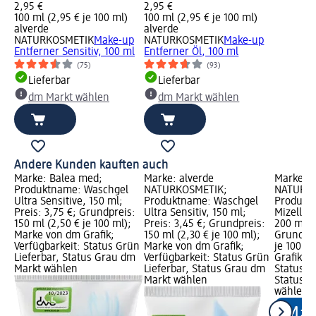
2,95 €
2,95 €
100 ml (2,95 € je 100 ml)
100 ml (2,95 € je 100 ml)
alverde
alverde
NATURKOSMETIK
Make-up
NATURKOSMETIK
Make-up
Entferner Sensitiv, 100 ml
Entferner Öl, 100 ml
(75)
(93)
Lieferbar
Lieferbar
dm Markt wählen
dm Markt wählen
Andere Kunden kauften auch
Marke: Balea med;
Marke: alverde
Marke: a
Produktname: Waschgel
NATURKOSMETIK;
NATURKO
Ultra Sensitive, 150 ml;
Produktname: Waschgel
Produkt
Preis: 3,75 €; Grundpreis:
Ultra Sensitiv, 150 ml;
Mizellen
150 ml (2,50 € je 100 ml);
Preis: 3,45 €; Grundpreis:
200 ml; P
Marke von dm Grafik;
150 ml (2,30 € je 100 ml);
Grundpre
Verfügbarkeit: Status Grün
Marke von dm Grafik;
je 100 m
Lieferbar, Status Grau dm
Verfügbarkeit: Status Grün
Grafik; V
Markt wählen
Lieferbar, Status Grau dm
Status G
Markt wählen
Status G
wählen