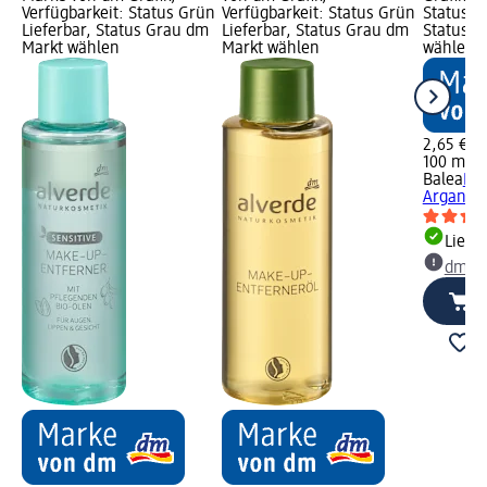
Verfügbarkeit: Status Grün
Verfügbarkeit: Status Grün
Status G
Lieferbar, Status Grau dm
Lieferbar, Status Grau dm
Status G
Markt wählen
Markt wählen
wählen
2,65 €
100 ml (2
Balea
Rei
Arganöl,
Liefe
dm Ma