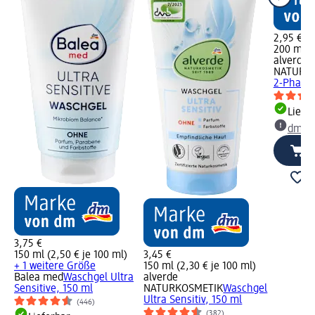
2,95 €
200 ml (1
alverde
NATURK
2-Phasen
Liefe
dm Ma
3,75 €
150 ml (2,50 € je 100 ml)
3,45 €
+ 1 weitere Größe
150 ml (2,30 € je 100 ml)
Balea med
Waschgel Ultra
alverde
Sensitive, 150 ml
NATURKOSMETIK
Waschgel
Ultra Sensitiv, 150 ml
(446)
(382)