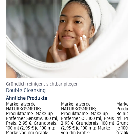
Gründlich reinigen, sichtbar pflegen
Di
Double Cleansing
Be
Ähnliche Produkte
Marke: alverde
Marke: alverde
Marke: B
NATURKOSMETIK;
NATURKOSMETIK;
Produkt
Produktname: Make-up
Produktname: Make-up
Reinigun
Entferner Sensitiv, 100 ml;
Entferner Öl, 100 ml; Preis:
ml; Preis
Preis: 2,95 €; Grundpreis:
2,95 €; Grundpreis: 100 ml
Grundpre
100 ml (2,95 € je 100 ml);
(2,95 € je 100 ml); Marke
je 100 m
Marke von dm Grafik;
von dm Grafik;
Grafik; V