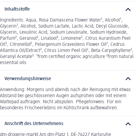
Inhaltsstoffe
Ingredients: Aqua, Rosa Damascena Flower Water¹, Alcohol¹,
Glycerin¹, Alcohol, Sodium Lactate, Lactic Acid, Decyl Glucoside,
Glycerin, Levulinic Acid, Sodium Levulinate, Sodium Hydroxide,
Parfum², Geraniol², Linalool², Limonene², Citrus Aurantium Peel
Oil², Citronellol², Pelargonium Graveolens Flower Oil², Cedrus
Atlantica Oil/Extract², Citrus Limon Peel Oil², Beta-Caryophyllene²,
Geranyl Acetate². ¹from certified organic agriculture ²from natural
essential oils
Verwendungshinweise
Anwendung: Morgens und abends nach der Reinigung mit etwas
Abstand bei geschlossenen Augen aufsprühen oder mit einem
Wattepad auftragen. Nicht abspülen. Pflegehinweis: Für ein
besonderes Frischeerlebnis im Kühlschrank aufbewahren.
Anschrift des Unternehmens
dm-drogerie-markt Am dm-Platz 1, DE-76227 Karlsruhe