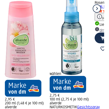
Rosense
100% Nat
Hinw
Liefe
dm Ma
wählen
2,75 €
2,95 €
100 ml (2,75 € je 100 ml)
200 ml (1,48 € je 100 ml)
alverde
alverde
NATURKOSMETIK
Gesichtsspray