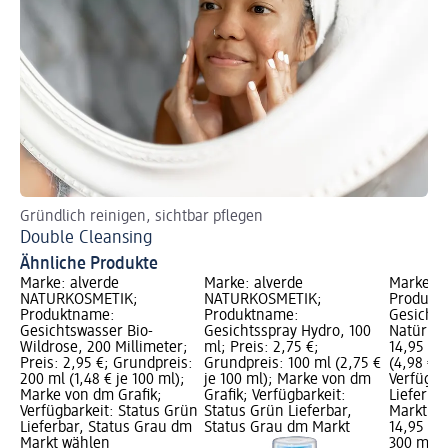
Gründlich reinigen, sichtbar pflegen
Ur
Double Cleansing
Lä
Ähnliche Produkte
Marke: alverde
Marke: alverde
Marke: R
NATURKOSMETIK;
NATURKOSMETIK;
Produkt
Produktname:
Produktname:
Gesichts
Gesichtswasser Bio-
Gesichtsspray Hydro, 100
Natürlich
Wildrose, 200 Millimeter;
ml; Preis: 2,75 €;
14,95 €;
Preis: 2,95 €; Grundpreis:
Grundpreis: 100 ml (2,75 €
(4,98 € j
200 ml (1,48 € je 100 ml);
je 100 ml); Marke von dm
Verfügba
Marke von dm Grafik;
Grafik; Verfügbarkeit:
Lieferba
Verfügbarkeit: Status Grün
Status Grün Lieferbar,
Markt w
Lieferbar, Status Grau dm
Status Grau dm Markt
14,95 €
Markt wählen
300 ml (4