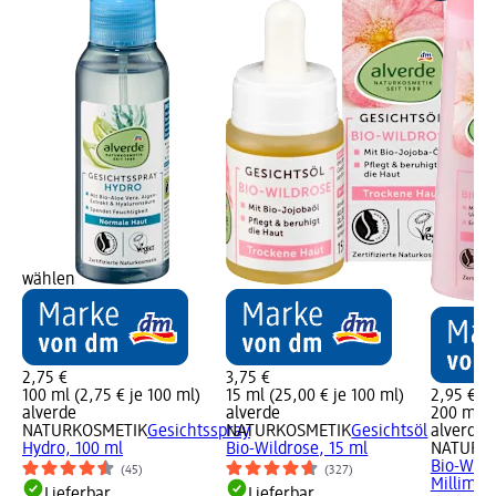
wählen
2,75 €
3,75 €
100 ml (2,75 € je 100 ml)
15 ml (25,00 € je 100 ml)
2,95 €
alverde
alverde
200 ml (1
NATURKOSMETIK
Gesichtsspray
NATURKOSMETIK
Gesichtsöl
alverde
Hydro, 100 ml
Bio-Wildrose, 15 ml
NATURK
Bio-Wild
(45)
(327)
Millimet
Lieferbar
Lieferbar