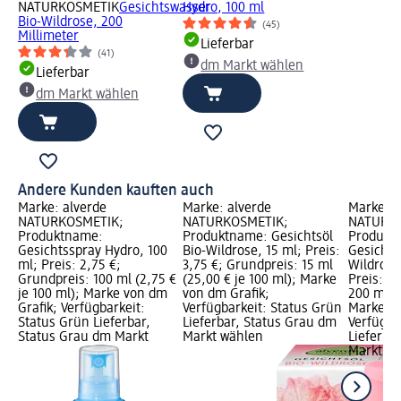
NATURKOSMETIK
Gesichtswasser
Hydro, 100 ml
Bio-Wildrose, 200
(45)
Millimeter
Lieferbar
(41)
dm Markt wählen
Lieferbar
dm Markt wählen
Andere Kunden kauften auch
Marke: alverde
Marke: alverde
Marke: a
NATURKOSMETIK;
NATURKOSMETIK;
NATURKO
Produktname:
Produktname: Gesichtsöl
Produkt
Gesichtsspray Hydro, 100
Bio-Wildrose, 15 ml; Preis:
Gesichts
ml; Preis: 2,75 €;
3,75 €; Grundpreis: 15 ml
Wildrose
Grundpreis: 100 ml (2,75 €
(25,00 € je 100 ml); Marke
Preis: 2
je 100 ml); Marke von dm
von dm Grafik;
200 ml (1
Grafik; Verfügbarkeit:
Verfügbarkeit: Status Grün
Marke vo
Status Grün Lieferbar,
Lieferbar, Status Grau dm
Verfügba
Status Grau dm Markt
Markt wählen
Lieferba
Markt w