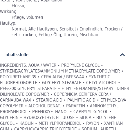
Textur / Konsistenz / Applikation:
Flüssig
Wirkung:
Pflege, Volumen
Hauttyp:
Normal, Alle Hauttypen, Sensibel / Empfindlich, Trocken /
sehr trocken, Fettig / Ölig, Unrein, Mischhaut
Inhaltsstoffe
INGREDIENTS: AQUA / WATER • PROPYLENE GLYCOL •
STYRENE/ACRYLATES/AMMONIUM METHACRYLATE COPOLYMER •
POLYURETHANE-35 • CERA ALBA / BEESWAX • SYNTHETIC
FLUORPHLOGOPITE • GLYCERYL STEARATE • CETYL ALCOHOL •
PEG-200 GLYCERYL STEARATE • ETHYLENEDIAMINE/STEARYL DIMER
DILINOLEATE COPOLYMER • COPERNICIA CERIFERA CERA /
CARNAUBA WAX • STEARIC ACID • PALMITIC ACID • ETHYLENE/VA
COPOLYMER • ALCOHOL DENAT. • PARAFFIN • AMINOMETHYL
PROPANEDIOL • PHENOXYETHANOL • CAPRYLYL GLYCOL •
GLYCERIN • HYDROXYETHYLCELLULOSE • SILICA • BUTYLENE
GLYCOL • KAOLIN • METHYLPROPANEDIOL • RAYON • XANTHAN
GUM • CAPRYLIC/CAPRIC TRIGLYCERIDE • SODIUM LAURETH