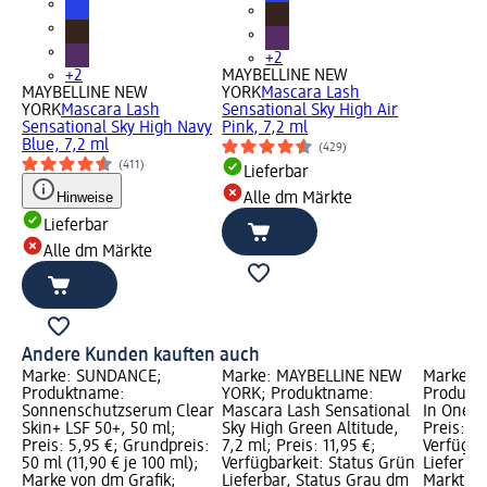
+2
+2
MAYBELLINE NEW
MAYBELLINE NEW
YORK
Mascara Lash
YORK
Mascara Lash
Sensational Sky High Air
Sensational Sky High Navy
Pink, 7,2 ml
Blue, 7,2 ml
(429)
(411)
Lieferbar
Hinweise
Alle dm Märkte
Lieferbar
Alle dm Märkte
Andere Kunden kauften auch
Marke: SUNDANCE;
Marke: MAYBELLINE NEW
Marke: 
Produktname:
YORK; Produktname:
Produktn
Sonnenschutzserum Clear
Mascara Lash Sensational
In One 0
Skin+ LSF 50+, 50 ml;
Sky High Green Altitude,
Preis: 15
Preis: 5,95 €; Grundpreis:
7,2 ml; Preis: 11,95 €;
Verfügba
50 ml (11,90 € je 100 ml);
Verfügbarkeit: Status Grün
Lieferba
Marke von dm Grafik;
Lieferbar, Status Grau dm
Markt w