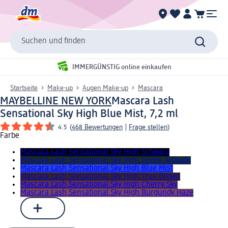
Suchen und finden
IMMERGÜNSTIG online einkaufen
Startseite
Make-up
Augen Make-up
Mascara
MAYBELLINE NEW YORK
Mascara Lash
Sensational Sky High Blue Mist, 7,2 ml
4.5
(
468 Bewertungen
|
Frage stellen
)
Farbe
Mascara Lash Sensational Sky High Schwarz
Mascara Lash Sensational Sky High Green Altitude
Mascara Lash Sensational Sky High Blue Mist
Mascara Lash Sensational Sky High True Brown
Mascara Lash Sensational Sky High Cherry Sky
Mascara Lash Sensational Sky High Burgundy Haze