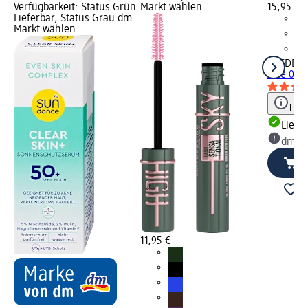
Verfügbarkeit: Status Grün
Markt wählen
15,95 €
Lieferbar, Status Grau dm
Markt wählen
ARTDEC
One 05 B
Hinw
Liefe
dm Ma
11,95 €