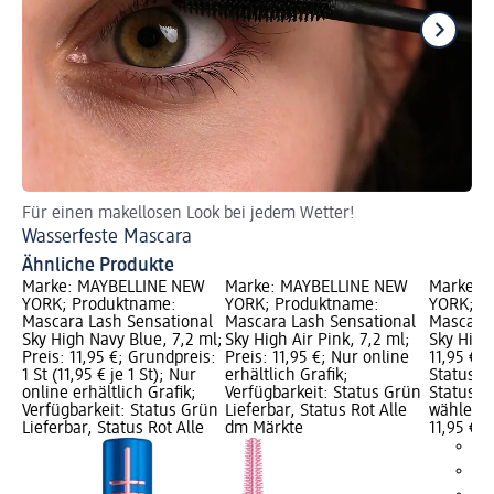
Für einen makellosen Look bei jedem Wetter!
Ei
Wasserfeste Mascara
Ma
Ähnliche Produkte
Marke: MAYBELLINE NEW
Marke: MAYBELLINE NEW
Marke: 
YORK; Produktname:
YORK; Produktname:
YORK; P
Mascara Lash Sensational
Mascara Lash Sensational
Mascara 
Sky High Navy Blue, 7,2 ml;
Sky High Air Pink, 7,2 ml;
Sky High,
Preis: 11,95 €; Grundpreis:
Preis: 11,95 €; Nur online
11,95 €; 
1 St (11,95 € je 1 St); Nur
erhältlich Grafik;
Status G
online erhältlich Grafik;
Verfügbarkeit: Status Grün
Status G
Verfügbarkeit: Status Grün
Lieferbar, Status Rot Alle
wählen
Lieferbar, Status Rot Alle
dm Märkte
11,95 €