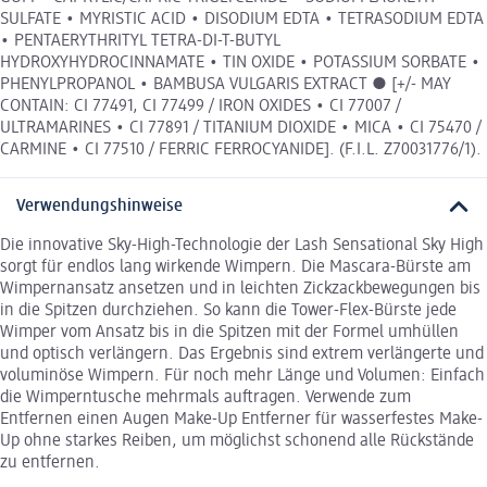
SULFATE • MYRISTIC ACID • DISODIUM EDTA • TETRASODIUM EDTA
• PENTAERYTHRITYL TETRA-DI-T-BUTYL
HYDROXYHYDROCINNAMATE • TIN OXIDE • POTASSIUM SORBATE •
PHENYLPROPANOL • BAMBUSA VULGARIS EXTRACT ● [+/- MAY
CONTAIN: CI 77491, CI 77499 / IRON OXIDES • CI 77007 /
ULTRAMARINES • CI 77891 / TITANIUM DIOXIDE • MICA • CI 75470 /
CARMINE • CI 77510 / FERRIC FERROCYANIDE]. (F.I.L. Z70031776/1).
Verwendungshinweise
Die innovative Sky-High-Technologie der Lash Sensational Sky High
sorgt für endlos lang wirkende Wimpern. Die Mascara-Bürste am
Wimpernansatz ansetzen und in leichten Zickzackbewegungen bis
in die Spitzen durchziehen. So kann die Tower-Flex-Bürste jede
Wimper vom Ansatz bis in die Spitzen mit der Formel umhüllen
und optisch verlängern. Das Ergebnis sind extrem verlängerte und
voluminöse Wimpern. Für noch mehr Länge und Volumen: Einfach
die Wimperntusche mehrmals auftragen. Verwende zum
Entfernen einen Augen Make-Up Entferner für wasserfestes Make-
Up ohne starkes Reiben, um möglichst schonend alle Rückstände
zu entfernen.