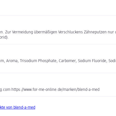
en. Zur Vermeidung übermäßigen Verschluckens Zähneputzen nur un
orid).
e Gum, Aroma, Trisodium Phosphate, Carbomer, Sodium Fluoride, So
g.com https://www.for-me-online.de/marken/blend-a-med
kte von blend-a-med