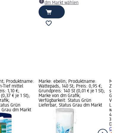
dm Markt wählen
nt; Produktname:
Marke: ebelin; Produktname:
Marke: Dr. 
-Tief mittel
Wattepads, 140 St; Preis: 0,95 €;
Zahnbürste 
eis: 1,10 €;
Grundpreis: 140 St (0,01 € je 1 St);
sortiert, 3 S
(0,37 € je 1 St);
Marke von dm Grafik;
Grundpreis: 3
afik;
Verfügbarkeit: Status Grün
Verfügbarke
Status Grün
Lieferbar, Status Grau dm Markt
Lieferbar, 
us Grau dm Markt
wählen
4,55 €
3 St (1,52 € j
Dr. BEST
Zah
Original mitt