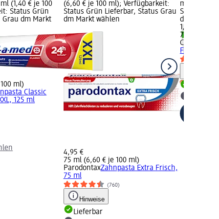
ml (1,40 € je 100
(6,60 € je 100 ml); Verfügbarkeit:
ml (1,67 € j
it: Status Grün
Status Grün Lieferbar, Status Grau
Status Grün
us Grau dm Markt
dm Markt wählen
dm Markt w
1,25 €
75 ml (1,67 
Colgate
Zahn
Frisch, 75 
Hinweis
 100 ml)
Lieferbar
npasta Classic
dm Mark
XL, 125 ml
hlen
4,95 €
75 ml (6,60 € je 100 ml)
Parodontax
Zahnpasta Extra Frisch,
75 ml
(760)
Hinweise
Lieferbar