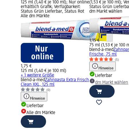
125 ml (1,40 € je 100 ml); Nur online
(1,53 € je 100 ml); V
erhältlich Grafik; Verfügbarkeit:
Status Grün Lieferba
Status Grün Lieferbar, Status Rot
dm Markt wählen
Alle dm Märkte
1,15 €
75 ml (1,53 € je 100 
blend-a-med
Zahnpas
Frische, 75 ml
(5)
1,75 €
Hinweise
125 ml (1,40 € je 100 ml)
+ 1 weitere Größe
Lieferbar
blend-a-med
Zahnpasta Extra Frisch
dm Markt wählen
Clean XXL, 125 ml
(0)
Hinweise
Lieferbar
Alle dm Märkte