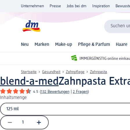
Unternehmen
Presse
Jobs bei dm
Inspiration
Bewusst
Suchen un
Neu
Marken
Make-up
Pflege & Parfum
Haare
IMMERGÜNSTIG online einka
Startseite
Gesundheit
Zahnpflege
Zahnpasta
blend-a-med
Zahnpasta Extra
4.5
(
132 Bewertungen
|
2 Fragen
)
Inhaltsmenge