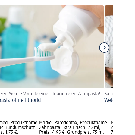
ken Sie die Vorteile einer fluoridfreien Zahnpasta!
So finden Sie 
asta ohne Fluorid
Welche Zahnpa
-med; Produktname:
Marke: Parodontax; Produktname:
Marke: Col
sic Rundumschutz
Zahnpasta Extra Frisch, 75 ml;
Zahnpasta K
s: 1,75 €;
Preis: 4,95 €; Grundpreis: 75 ml
75 ml; Preis