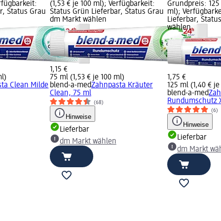
erfügbarkeit:
(1,53 € je 100 ml); Verfügbarkeit:
Grundpreis: 125 
r, Status Grau
Status Grün Lieferbar, Status Grau
ml); Verfügbarke
dm Markt wählen
Lieferbar, Stat
wählen
1,15 €
ml)
75 ml (1,53 € je 100 ml)
1,75 €
ta Clean Milde
blend-a-med
Zahnpasta Kräuter
125 ml (1,40 € je
Clean, 75 ml
blend-a-med
Zah
Rundumschutz X
(68)
(6)
Hinweise
Hinweise
Lieferbar
Lieferbar
dm Markt wählen
dm Markt wä