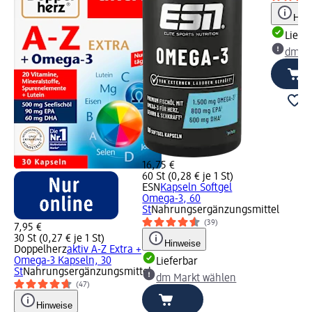
Hinw
Liefe
dm Ma
16,75 €
60 St (0,28 € je 1 St)
ESN
Kapseln Softgel
Omega-3, 60
St
Nahrungsergänzungsmittel
(39)
7,95 €
30 St (0,27 € je 1 St)
Hinweise
Doppelherz
aktiv A-Z Extra +
Omega-3 Kapseln, 30
Lieferbar
St
Nahrungsergänzungsmittel
dm Markt wählen
(47)
Hinweise