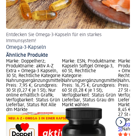
Entdecken Sie Omega-3-Kapseln für ein starkes
Fi
Immunsystem!
Fi
Omega-3-Kapseln
Ähnliche Produkte
Marke: Doppelherz;
Marke: ESN; Produktname:
Marke: D
Produktname: aktiv A-Z
Kapseln Softgel Omega-3,
Produktn
Extra + Omega-3 Kapseln,
60 St; Rechtliche
+ Omega 
30 St; Rechtliche Kategorie:
Kategorie:
Rechtlic
Nahrungsergänzungsmittel;
Nahrungsergänzungsmittel;
Nahrung
Preis: 7,95 €; Grundpreis:
Preis: 16,75 €; Grundpreis:
Preis: 8
30 St (0,27 € je 1 St); Nur
60 St (0,28 € je 1 St);
27 St (0,3
online erhältlich Grafik;
Verfügbarkeit: Status Grün
Verfügba
Verfügbarkeit: Status Grün
Lieferbar, Status Grau dm
Lieferba
Lieferbar, Status Rot Alle
Markt wählen
Markt w
dm Märkte
8,45 €
27 St (0,3
Doppelh
Omega 3 
St
Nahrun