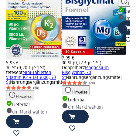
Hinw
Liefe
dm Ma
7,95 €
5,95 €
30 St (0,27 € je 1 St)
30 St (0,20 € je 1 St)
Doppelherz
Magnesium
tetesept
Mini-Tabletten
Bisglycinat, 30
Vitamin K2 + D3 3000, 30
St
Nahrungsergänzungsmittel
St
Nahrungsergänzungsmittel
(28)
(60)
Hinweise
Hinweise
Lieferbar
Lieferbar
dm Markt wählen
dm Markt wählen