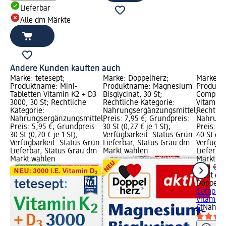
Lieferbar
Alle dm Märkte
Andere Kunden kauften auch
Marke: tetesept;
Marke: Doppelherz;
Marke: D
Produktname: Mini-
Produktname: Magnesium
Produktn
Tabletten Vitamin K2 + D3
Bisglycinat, 30 St;
Complete
3000, 30 St; Rechtliche
Rechtliche Kategorie:
Vitamine
Kategorie:
Nahrungsergänzungsmittel;
Rechtlic
Nahrungsergänzungsmittel;
Preis: 7,95 €; Grundpreis:
Nahrung
Preis: 5,95 €; Grundpreis:
30 St (0,27 € je 1 St);
Preis: 6
30 St (0,20 € je 1 St);
Verfügbarkeit: Status Grün
40 St (0,1
Verfügbarkeit: Status Grün
Lieferbar, Status Grau dm
Verfügba
Lieferbar, Status Grau dm
Markt wählen
Lieferba
Markt wählen
Markt w
6,75 €
40 St (0,1
Doppelh
Complete
Vitamine
St
Nahrun