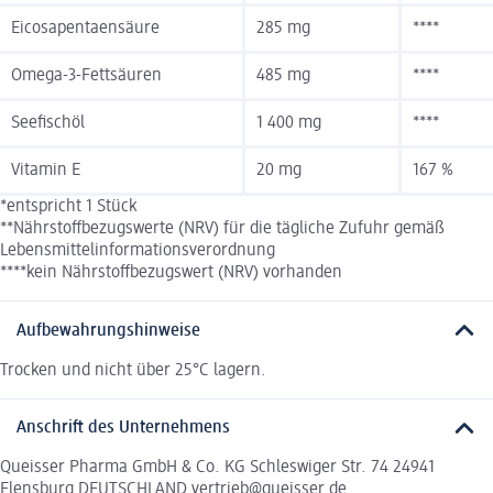
Eicosapentaensäure
285 mg
****
Omega-3-Fettsäuren
485 mg
****
Seefischöl
1 400 mg
****
Vitamin E
20 mg
167 %
*entspricht 1 Stück
**Nährstoffbezugswerte (NRV) für die tägliche Zufuhr gemäß
Lebensmittelinformationsverordnung
****kein Nährstoffbezugswert (NRV) vorhanden
Aufbewahrungshinweise
Trocken und nicht über 25°C lagern.
Anschrift des Unternehmens
Queisser Pharma GmbH & Co. KG Schleswiger Str. 74 24941
Flensburg DEUTSCHLAND vertrieb@queisser.de