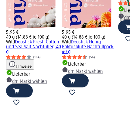
Liefe
dm Ma
5,95 €
5,95 €
40 g (14,88 € je 100 g)
40 g (14,88 € je 100 g)
Wild
Deostick Fresh Cotton
Wild
Deostick Honig
und Sea Salt Nachfüller, 40
Kaktusblüte Nachfüllpack,
g
40 g
(184)
(56)
Lieferbar
Hinweise
dm Markt wählen
Lieferbar
dm Markt wählen