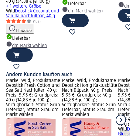
40 g (34,88 € je 100 g)
Lieferbar
+ 1 weitere Größe
dm Ma
Wild
Deostick Coconut und
dm Markt wählen
Vanilla nachfüllbar, 40 g
(132)
Hinweise
Lieferbar
dm Markt wählen
Andere Kunden kauften auch
Marke: Wild; Produktname:
Marke: Wild; Produktname:
Marke: W
Deostick Fresh Cotton und
Deostick Honig Kaktusblüte
Deostick
Sea Salt Nachfüller, 40 g;
Nachfüllpack, 40 g; Preis:
Nachfüllp
Preis: 5,95 €; Grundpreis:
5,95 €; Grundpreis: 40 g
5,95 €; 
40 g (14,88 € je 100 g);
(14,88 € je 100 g);
(14,88 € 
Verfügbarkeit: Status Grün
Verfügbarkeit: Status Grün
Verfügba
Lieferbar, Status Grau dm
Lieferbar, Status Grau dm
Lieferba
Markt wählen
Markt wählen
Markt w
5,95 €
40 g (14,
Wild
Deos
Blossom 