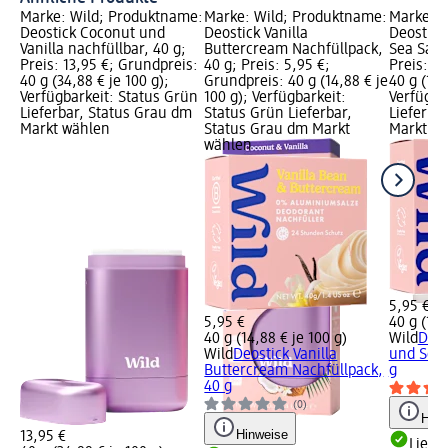
Marke: Wild; Produktname:
Marke: Wild; Produktname:
Marke: W
Deostick Coconut und
Deostick Vanilla
Deostick
Vanilla nachfüllbar, 40 g;
Buttercream Nachfüllpack,
Sea Salt 
Preis: 13,95 €; Grundpreis:
40 g; Preis: 5,95 €;
Preis: 5
40 g (34,88 € je 100 g);
Grundpreis: 40 g (14,88 € je
40 g (14,
Verfügbarkeit: Status Grün
100 g); Verfügbarkeit:
Verfügba
Lieferbar, Status Grau dm
Status Grün Lieferbar,
Lieferba
Markt wählen
Status Grau dm Markt
Markt w
wählen
5,95 €
5,95 €
40 g (14,
40 g (14,88 € je 100 g)
Wild
Deos
Wild
Deostick Vanilla
und Sea 
Buttercream Nachfüllpack,
g
40 g
(0)
Hinw
Hinweise
13,95 €
Liefe