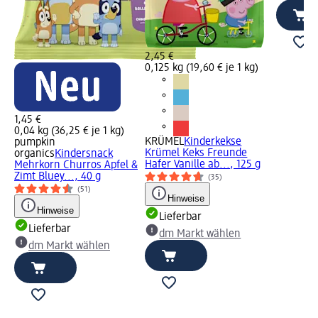
2,45 €
0,125 kg (19,60 € je 1 kg)
1,45 €
0,04 kg (36,25 € je 1 kg)
KRÜMEL
Kinderkekse
pumpkin
Krümel Keks Freunde
organics
Kindersnack
Hafer Vanille ab..., 125 g
Mehrkorn Churros Apfel &
Zimt Bluey..., 40 g
(35)
(51)
Hinweise
Hinweise
Lieferbar
Lieferbar
dm Markt wählen
dm Markt wählen