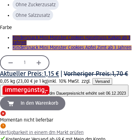
Ohne Zuckerzusatz
Ohne Salzzusatz
Farbe
Kindersnack Mini Monster Cookies Haselnuss Kakao ab 3
Jahren
Kindersnack Mini Monster Cookies Apfel Zimt ab 3 Jahren
Aktueller Preis:
1,15 €
|
Vorheriger Preis:
1,70 €
0,05 kg (23,00 € je 1 kg)
inkl. 10% MwSt. zzgl.
Versand
dm Dauerpreis
nicht erhöht seit 06.12.2023
In den Warenkorb
Momentan nicht lieferbar
Verfügbarkeit in einem dm Markt prüfen
Kostenloser Versand ab 49 € mit Mein dm Konto