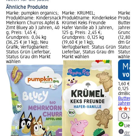
Ähnliche Produkte
Marke: pumpkin organics;
Marke: KRÜMEL;
Marke: 
Produktname: Kindersnack
Produktname: Kinderkekse
Produkt
Mehrkorn Churros Apfel &
Krümel Keks Freunde
Butterke
Zimt Bluey ab 3 Jahren, 40
Hafer Vanille ab 3 Jahren,
Jahren, 1
g; Preis: 1,45 €;
125 g; Preis: 2,45 €;
Grundpre
Grundpreis: 0,04 kg
Grundpreis: 0,125 kg
(12,80 € 
(36,25 € je 1 kg); Neu
(19,60 € je 1 kg);
dm Grafi
Grafik; Verfügbarkeit:
Verfügbarkeit: Status Grün
Status G
Status Grün Lieferbar,
Lieferbar, Status Grau dm
Status G
Status Grau dm Markt
Markt wählen
wählen
wählen
1,60 €
0,125 kg 
dmBio
Ki
Butterke
Jahren, 
Hinw
Liefe
dm Ma