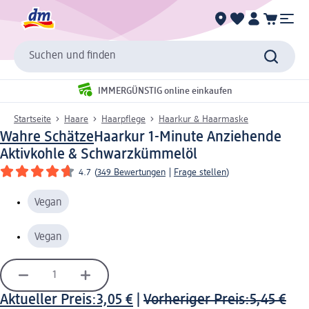
Suchen und finden
IMMERGÜNSTIG online einkaufen
Startseite
Haare
Haarpflege
Haarkur & Haarmaske
Wahre Schätze
Haarkur 1-Minute Anziehende
Aktivkohle & Schwarzkümmelöl
4.7
(
349 Bewertungen
|
Frage stellen
)
Vegan
Vegan
Aktueller Preis:
3,05 €
|
Vorheriger Preis:
5,45 €