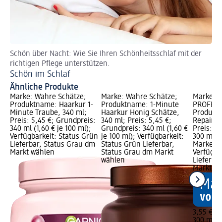
Schön über Nacht: Wie Sie Ihren Schönheitsschlaf mit der
So
richtigen Pflege unterstützen.
Ol
Schön im Schlaf
Ähnliche Produkte
Marke: Wahre Schätze;
Marke: Wahre Schätze;
Marke: B
Produktname: Haarkur 1-
Produktname: 1-Minute
PROFESS
Minute Traube, 340 ml;
Haarkur Honig Schätze,
Produktn
Preis: 5,45 €; Grundpreis:
340 ml; Preis: 5,45 €;
Repair H
340 ml (1,60 € je 100 ml);
Grundpreis: 340 ml (1,60 €
Preis: 3
Verfügbarkeit: Status Grün
je 100 ml); Verfügbarkeit:
300 ml (1
Lieferbar, Status Grau dm
Status Grün Lieferbar,
Marke vo
Markt wählen
Status Grau dm Markt
Verfügba
wählen
Lieferba
Markt w
3,55 €
300 ml (1