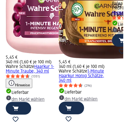
Balea
PROFESS
Repair H
Liefe
dm Ma
5,45 €
340 ml (1,60 € je 100 ml)
5,45 €
Wahre Schätze
Haarkur 1-
340 ml (1,60 € je 100 ml)
Minute Traube, 340 ml
Wahre Schätze
1-Minute
Haarkur Honig Schätze,
(1351)
340 ml
Hinweise
(296)
Lieferbar
Lieferbar
dm Markt wählen
dm Markt wählen