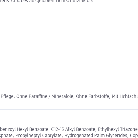
ens 50 % des ausgelobten Lichtschutzfaktors.
lege, Ohne Paraffine / Mineralöle, Ohne Farbstoffe, Mit Lichtschu
enzoyl Hexyl Benzoate, C12-15 Alkyl Benzoate, Ethylhexyl Triazone, T
phate, Propylheptyl Caprylate, Hydrogenated Palm Glycerides, Cope