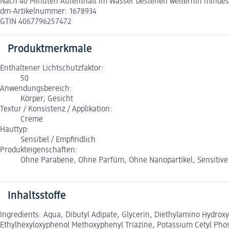
Nach 40 Minuten Aufenthalt im Wasser bestehen weiterhin mindest
dm-Artikelnummer: 1678934
GTIN 4067796257472
Produktmerkmale
Enthaltener Lichtschutzfaktor:
50
Anwendungsbereich:
Körper, Gesicht
Textur / Konsistenz / Applikation:
Creme
Hauttyp:
Sensibel / Empfindlich
Produkteigenschaften:
Ohne Parabene, Ohne Parfüm, Ohne Nanopartikel, Sensitive Pf
Inhaltsstoffe
Ingredients: Aqua, Dibutyl Adipate, Glycerin, Diethylamino Hydroxyb
Ethylhexyloxyphenol Methoxyphenyl Triazine, Potassium Cetyl Phos