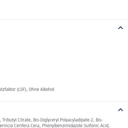
tzfaktor (LSF), Ohne Alkohol
ributyl Citrate, Bis-Diglyceryl Polyacyladipate-2, Bis-
rnicia Cerifera Cera, Phenylbenzimidazole Sulfonic Acid,