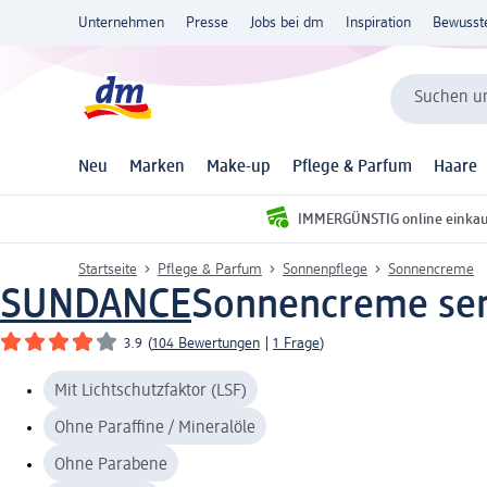
Unternehmen
Presse
Jobs bei dm
Inspiration
Bewusst
Suchen un
Neu
Marken
Make-up
Pflege & Parfum
Haare
IMMERGÜNSTIG online einka
Startseite
Pflege & Parfum
Sonnenpflege
Sonnencreme
SUNDANCE
Sonnencreme sens
3.9
(
104 Bewertungen
|
1 Frage
)
Mit Lichtschutzfaktor (LSF)
Ohne Paraffine / Mineralöle
Ohne Parabene