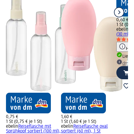
0,60 €
1 St (0,60
ebelin
Re
(30 ml), 
Hinw
Liefe
dm Ma
0,75 €
1,60 €
1 St (0,75 € je 1 St)
1 St (1,60 € je 1 St)
ebelin
Reiseflasche mit
ebelin
Reiseflasche oval
Sprühkopf sortiert (100 ml),
sortiert (60 ml), 1 St