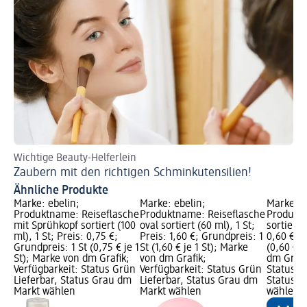
Wichtige Beauty-Helferlein
Zaubern mit den richtigen Schminkutensilien!
Ähnliche Produkte
Marke: ebelin;
Marke: ebelin;
Marke: e
Produktname: Reiseflasche
Produktname: Reiseflasche
Produkt
mit Sprühkopf sortiert (100
oval sortiert (60 ml), 1 St;
sortiert 
ml), 1 St; Preis: 0,75 €;
Preis: 1,60 €; Grundpreis: 1
0,60 €; G
Grundpreis: 1 St (0,75 € je 1
St (1,60 € je 1 St); Marke
(0,60 € j
St); Marke von dm Grafik;
von dm Grafik;
dm Grafi
Verfügbarkeit: Status Grün
Verfügbarkeit: Status Grün
Status G
Lieferbar, Status Grau dm
Lieferbar, Status Grau dm
Status G
Markt wählen
Markt wählen
wählen