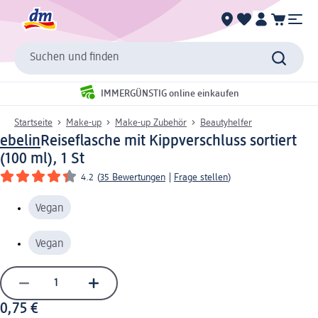
Suchen und finden
IMMERGÜNSTIG online einkaufen
Startseite
Make-up
Make-up Zubehör
Beautyhelfer
ebelin
Reiseﬂasche mit Kippverschluss sortiert
(100 ml), 1 St
4.2
(
35 Bewertungen
|
Frage stellen
)
Vegan
Vegan
0,75 €