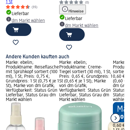
1 St
(0)
(35)
Hinweise
Lieferbar
Lieferbar
dm Markt wählen
dm Markt wählen
Andere Kunden kauften auch
Marke: ebelin;
Marke: ebelin;
Marke: e
Produktname: Reiseflasche
Produktname: Creme-
Produkt
mit Sprühkopf sortiert (100
Tiegel sortiert (30 ml), 1 St;
sortiert 
ml), 1 St; Preis: 0,75 €;
Preis: 0,65 €; Grundpreis: 1
0,60 €; G
Grundpreis: 1 St (0,75 € je 1
St (0,65 € je 1 St); Marke
(0,60 € j
St); Marke von dm Grafik;
von dm Grafik;
dm Grafi
Verfügbarkeit: Status Grün
Verfügbarkeit: Status Grün
Status G
Lieferbar, Status Grau dm
Lieferbar, Status Grau dm
Status G
Markt wählen
Markt wählen
wählen
0,60 €