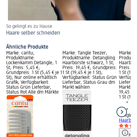
So gelingt es zu Hause
Tr
Haare selber schneiden
Si
Tr
Ähnliche Produkte
Marke: cantu;
Marke: Tangle Teezer;
Marke: T
Produktname:
Produktname: Detangling
Produkt
Lockenkamm Detangle, 1
Haarbürste schwarz, 1 St;
Haarbürs
St; Preis: 5,45 €;
Preis: 19,45 €; Grundpreis:
Preis: 1
Grundpreis: 1 St (5,45 € je 1
1 St (19,45 € je 1 St);
1 St (19,4
St); Nur online erhältlich
Verfügbarkeit: Status Grün
Verfügba
Grafik; Verfügbarkeit:
Lieferbar, Status Grau dm
Lieferba
Status Grün Lieferbar,
Markt wählen
Markt w
Status Rot Alle dm Märkte
19,45 €
1 St (19,4
Tangle T
Haarbürs
Hinw