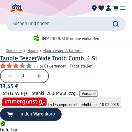
Suchen und finden
IMMERGÜNSTIG online einkaufen
Startseite
Haare
Haarbürsten & Kämme
Tangle Teezer
Wide Tooth Comb, 1 St
3.3
(
4 Bewertungen
|
Frage stellen
)
13,45 €
1 St (13,45 € je 1 St)
inkl. 20% MwSt. zzgl.
Versand
dm Dauerpreis
nicht erhöht seit 18.02.2026
In den Warenkorb
Lieferbar