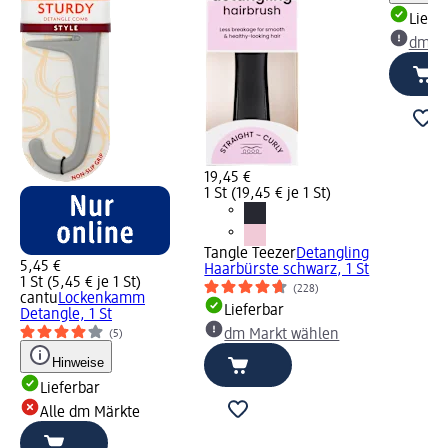
Liefe
dm Ma
19,45 €
1 St (19,45 € je 1 St)
Tangle Teezer
Detangling
5,45 €
Haarbürste schwarz, 1 St
1 St (5,45 € je 1 St)
(228)
cantu
Lockenkamm
Lieferbar
Detangle, 1 St
dm Markt wählen
(5)
Hinweise
Lieferbar
Alle dm Märkte