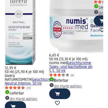
Liefe
dm Ma
6,65 €
50 ml (13,30 € je 100 ml)
numis med
Gesichtscreme
Tages- und Nachtpflege pH
12,95 €
5,5, 50 ml
50 ml (25,90 € je 100 ml)
(6)
lavera
NATURKOSMETIK
Gesichtscreme
Lieferbar
Neutral Intensiv, 50 ml
dm Markt wählen
(13)
Lieferbar
dm Markt wählen