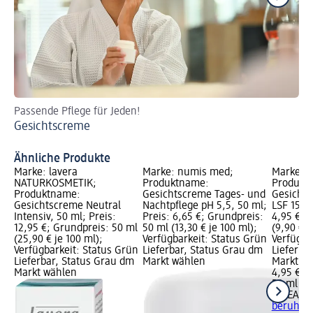
Passende Pflege für Jeden!
Zu
Gesichtscreme
au
Wi
Ähnliche Produkte
Marke: lavera
Marke: numis med;
Marke: N
NATURKOSMETIK;
Produktname:
Produkt
Produktname:
Gesichtscreme Tages- und
Gesicht
Gesichtscreme Neutral
Nachtpflege pH 5,5, 50 ml;
LSF 15, 5
Intensiv, 50 ml; Preis:
Preis: 6,65 €; Grundpreis:
4,95 €; 
12,95 €; Grundpreis: 50 ml
50 ml (13,30 € je 100 ml);
(9,90 € j
(25,90 € je 100 ml);
Verfügbarkeit: Status Grün
Verfügba
Verfügbarkeit: Status Grün
Lieferbar, Status Grau dm
Lieferba
Lieferbar, Status Grau dm
Markt wählen
Markt w
Markt wählen
4,95 €
50 ml (9,
NIVEA
Ge
beruhige