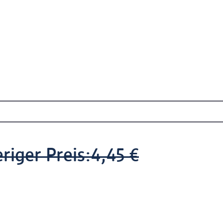
riger Preis:
4,45 €