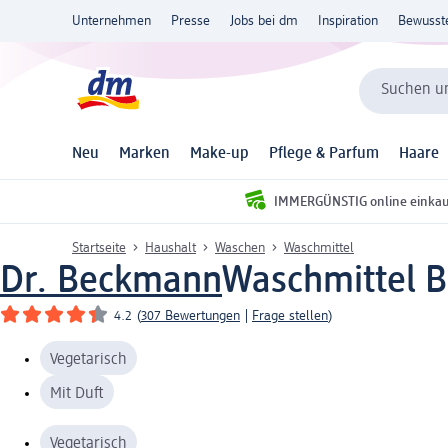
Unternehmen
Presse
Jobs bei dm
Inspiration
Bewusst
Suchen un
Neu
Marken
Make-up
Pflege & Parfum
Haare
IMMERGÜNSTIG online einka
Startseite
Haushalt
Waschen
Waschmittel
Dr. Beckmann
Waschmittel Bl
4.2
(
307 Bewertungen
|
Frage stellen
)
Vegetarisch
Mit Duft
Vegetarisch