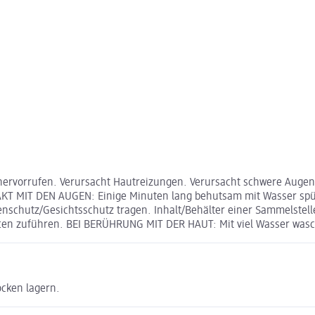
rvorrufen. Verursacht Hautreizungen. Verursacht schwere Augens
AKT MIT DEN AUGEN: Einige Minuten lang behutsam mit Wasser spül
chutz/Gesichtsschutz tragen. Inhalt/Behälter einer Sammelstelle 
hriften zuführen. BEI BERÜHRUNG MIT DER HAUT: Mit viel Wasser w
ocken lagern.