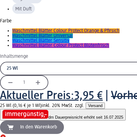
Mit Duft
Farbe
Waschmittel Blätter Colour Protect Orange & Pfirsich
Waschmittel Blätter Universal
Waschmittel Blätter Sensitiv
Waschmittel Blätter Colour Protect Blütenfrisch
Inhaltsmenge
Aktueller Preis:
3,95 €
|
Vorhe
25 Wl (0,16 € je 1 Wl)
inkl. 20% MwSt. zzgl.
Versand
dm Dauerpreis
nicht erhöht seit 16.07.2025
In den Warenkorb