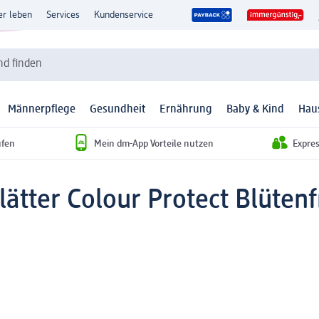
er leben
Services
Kundenservice
d finden
Männerpflege
Gesundheit
Ernährung
Baby & Kind
Hau
ufen
Mein dm-App Vorteile nutzen
Expre
ätter Colour Protect Blütenf