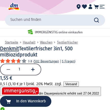
Suchen und finden
IMMERGÜNSTIG online einkaufen
Startseite
Haushalt
Waschen
Textilerfrischer
Denkmit
Textilerfrischer 3in1, 500
ml
Biozidprodukt
3.8
(
502 Bewertungen
|
5 Fragen
)
1,55 €
0,5 l (3,10 € je 1 l)
inkl. 20% MwSt. zzgl.
Versand
dm Dauerpreis
nicht erhöht seit 27.04.2022
In den Warenkorb