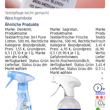
Textilpflege leicht gemacht
Tip
Waschsymbole
Du
Ähnliche Produkte
Marke: Denkmit;
Marke: Sagrotan;
Marke: F
Produktname:
Produktname:
Produkt
Textilerfrischer 3in1 Pure
Textilerfrischer Frische
Textilerf
Cotton, 500 ml; Rechtliche
Wäsche, 500 ml; Rechtliche
Frische, 
Kategorie: Biozidprodukt;
Kategorie: Biozidprodukt;
3,45 €; G
Preis: 1,55 €; Grundpreis:
Preis: 4,95 €; Grundpreis:
(6,90 € je
0,5 l (3,10 € je 1 l); Marke
0,5 l (9,90 € je 1 l);
Verfügba
von dm Grafik;
Gefahrenhinweis
Lieferba
Verfügbarkeit: Status Grün
leicht-/hochentzündlich;
Markt w
Lieferbar, Status Grau dm
Verfügbarkeit: Status Grün
3,45 €
Markt wählen
Lieferbar, Status Grau dm
0,5 l (6,9
Markt wählen
Febreze
Intensiv
Hinw