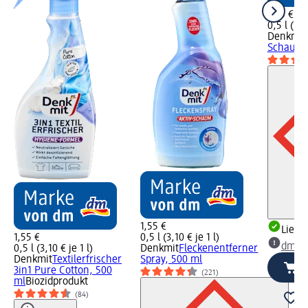
1,65 €
0,5 l (3,3
Denkmit
Schaum,
1,55 €
Liefe
1,55 €
0,5 l (3,10 € je 1 l)
dm Ma
0,5 l (3,10 € je 1 l)
Denkmit
Fleckenentferner
Denkmit
Textilerfrischer
Spray, 500 ml
3in1 Pure Cotton, 500
(221)
ml
Biozidprodukt
(84)