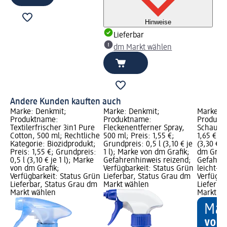
Hinweise
Lieferbar
dm Markt wählen
Andere Kunden kauften auch
Marke: Denkmit;
Marke: Denkmit;
Marke: D
Produktname:
Produktname:
Produkt
Textilerfrischer 3in1 Pure
Fleckenentferner Spray,
Schaum, 
Cotton, 500 ml; Rechtliche
500 ml; Preis: 1,55 €;
1,65 €; G
Kategorie: Biozidprodukt;
Grundpreis: 0,5 l (3,10 € je
(3,30 € j
Preis: 1,55 €; Grundpreis:
1 l); Marke von dm Grafik;
dm Grafi
0,5 l (3,10 € je 1 l); Marke
Gefahrenhinweis reizend;
Gefahre
von dm Grafik;
Verfügbarkeit: Status Grün
leicht-/
Verfügbarkeit: Status Grün
Lieferbar, Status Grau dm
Verfügba
Lieferbar, Status Grau dm
Markt wählen
Lieferba
Markt wählen
Markt w