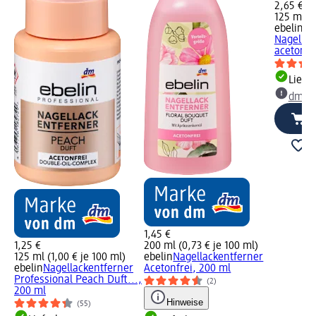
2,65 €
125 ml (2
ebelin
UV
Nagellac
acetonha
Liefe
dm Ma
1,45 €
1,25 €
200 ml (0,73 € je 100 ml)
125 ml (1,00 € je 100 ml)
ebelin
Nagellackentferner
ebelin
Nagellackentferner
Acetonfrei, 200 ml
Professional Peach Duft...,
(2)
200 ml
Hinweise
(55)