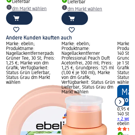
Lieferbar
Lieferbar
dm Markt wählen
dm Markt wählen
Andere Kunden kauften auch
Marke: ebelin;
Marke: ebelin;
Marke: e
Produktname:
Produktname:
Produkt
Nagellackentfernerpads
Nagellackentferner
140 St; P
Grüner Tee, 30 St; Preis:
Professional Peach Duft
Grundprei
1,25 €; Marke von dm
Acetonfrei, 200 ml; Preis:
je 1 St)
Grafik; Verfügbarkeit:
1,25 €; Grundpreis: 125 ml
Grafik; V
Status Grün Lieferbar,
(1,00 € je 100 ml); Marke
Status G
Status Grau dm Markt
von dm Grafik;
Status G
wählen
Verfügbarkeit: Status Grün
wählen
Lieferbar, Status Grau dm
Markt wählen
0,95 €
140 St (0,
+ 2 weit
ebelin
Wa