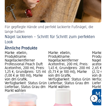
Für gepflegte Hände und perfekt lackierte Fußnägel, die
So
lange halten
La
Nägel lackieren – Schritt für Schritt zum perfekten
Look
Ähnliche Produkte
Marke: ebelin;
Marke: ebelin;
Marke: e
Produktname:
Produktname:
Produkt
Nagellackentferner
Nagellackentferner
Nagellac
Professional Peach Duft
Acetonfrei, 200 ml; Preis:
acetonhal
Acetonfrei, 200 ml; Preis:
1,45 €; Grundpreis: 200 ml
2,65 €; 
1,25 €; Grundpreis: 125 ml
(0,73 € je 100 ml); Marke
(2,12 € j
(1,00 € je 100 ml); Marke
von dm Grafik;
von dm G
von dm Grafik;
Verfügbarkeit: Status Grün
Verfügba
Verfügbarkeit: Status Grün
Lieferbar, Status Grau dm
Lieferba
Lieferbar, Status Grau dm
Markt wählen
Markt w
Markt wählen