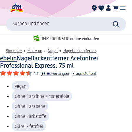
Suchen und finden
IMMERGÜNSTIG online einkaufen
Startseite
Make-up
Nägel
Nagellackentferner
ebelin
Nagellackentferner Acetonfrei
Professional Express, 75 ml
4.5
(
98 Bewertungen
|
Frage stellen
)
Vegan
Ohne Paraffine / Mineralöle
Ohne Parabene
Ohne Farbstoffe
Ölfrei / fettfrei