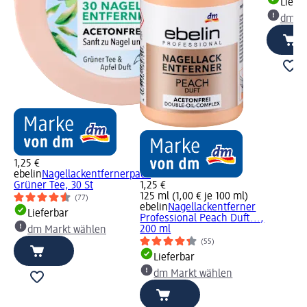
Liefe
dm Ma
1,25 €
ebelin
Nagellackentfernerpads
Grüner Tee, 30 St
1,25 €
125 ml (1,00 € je 100 ml)
(77)
ebelin
Nagellackentferner
Lieferbar
Professional Peach Duft...,
200 ml
dm Markt wählen
(55)
Lieferbar
dm Markt wählen