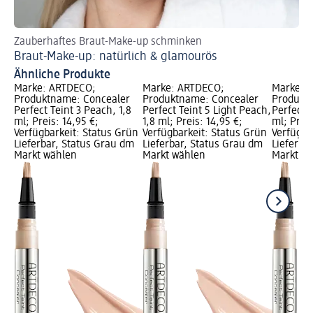
Zauberhaftes Braut-Make-up schminken
So
Braut-Make-up: natürlich & glamourös
La
Ähnliche Produkte
Marke: ARTDECO;
Marke: ARTDECO;
Marke: 
Produktname: Concealer
Produktname: Concealer
Produkt
Perfect Teint 3 Peach, 1,8
Perfect Teint 5 Light Peach,
Perfect T
ml; Preis: 14,95 €;
1,8 ml; Preis: 14,95 €;
ml; Preis
Verfügbarkeit: Status Grün
Verfügbarkeit: Status Grün
Verfügba
Lieferbar, Status Grau dm
Lieferbar, Status Grau dm
Lieferba
Markt wählen
Markt wählen
Markt w