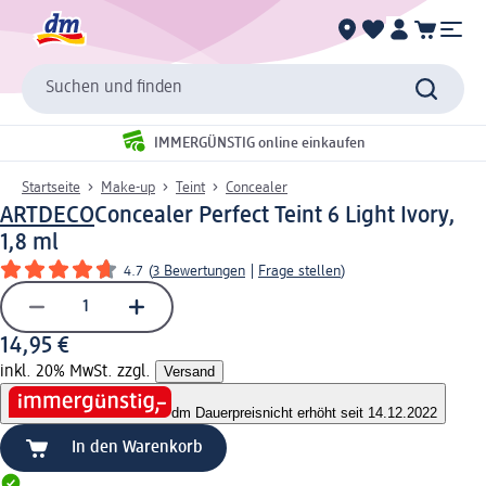
Suchen und finden
IMMERGÜNSTIG online einkaufen
Startseite
Make-up
Teint
Concealer
ARTDECO
Concealer Perfect Teint 6 Light Ivory,
1,8 ml
4.7
(
3 Bewertungen
|
Frage stellen
)
14,95 €
inkl. 20% MwSt. zzgl.
Versand
dm Dauerpreis
nicht erhöht seit 14.12.2022
In den Warenkorb