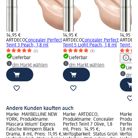
14,95 €
14,95 €
14,95 €
ARTDECO
Concealer Perfect
ARTDECO
Concealer Perfect
ARTDEC
Teint 3 Peach, 1,8 ml
Teint 5 Light Peach, 1,8 ml
Teint 7 O
(2)
(3)
Lieferbar
Lieferbar
Hinw
dm Markt wählen
dm Markt wählen
Liefe
dm Ma
Andere Kunden kauften auch
Marke: MAYBELLINE NEW
Marke: ARTDECO;
Marke: 
YORK; Produktname:
Produktname: Concealer
Produkt
Mascara Volum’ Express
Perfect Teint 7 Olive, 1,8
Perfect T
Falsche Wimpern Black
ml; Preis: 14,95 €;
1,8 ml; P
Drama, 8 ml; Preis: 11,95 €;
Verfügbarkeit: Status Grün
Verfügba