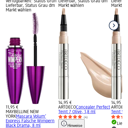
Verfügbarkeit: Status Grün
Lieferbar, Status Grau dm
Lieferba
Lieferbar, Status Grau dm
Markt wählen
Markt w
Markt wählen
14,95 €
14,95 €
11,95 €
ARTDECO
Concealer Perfect
ARTDEC
MAYBELLINE NEW
Teint 7 Olive, 1,8 ml
Teint 5 L
YORK
Mascara Volum’
(4)
Express Falsche Wimpern
Liefe
Black Drama, 8 ml
Hinweise