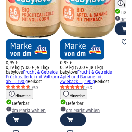
Hinw
Liefe
dm Ma
0,95 €
0,95 €
0,19 kg (5,00 € je 1 kg)
0,19 kg (5,00 € je 1 kg)
babylove
Frucht & Getreide
babylove
Frucht & Getreide
Früchteallerlei mit Vollkorn
Apfel und Banane mit
ab..., 190 g
Beikost
Zwieback..., 190 g
Beikost
(82)
(82)
Hinweise
Hinweise
Lieferbar
Lieferbar
dm Markt wählen
dm Markt wählen