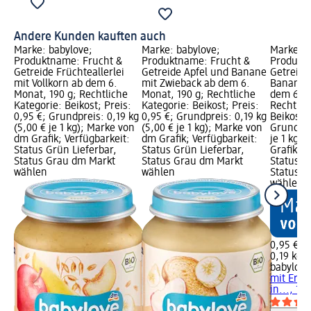
Andere Kunden kauften auch
Marke: babylove;
Marke: babylove;
Marke: b
Produktname: Frucht &
Produktname: Frucht &
Produkt
Getreide Früchteallerlei
Getreide Apfel und Banane
Getreide
mit Vollkorn ab dem 6.
mit Zwieback ab dem 6.
Bananen-
Monat, 190 g; Rechtliche
Monat, 190 g; Rechtliche
dem 6. M
Kategorie: Beikost; Preis:
Kategorie: Beikost; Preis:
Rechtlic
0,95 €; Grundpreis: 0,19 kg
0,95 €; Grundpreis: 0,19 kg
Beikost; 
(5,00 € je 1 kg); Marke von
(5,00 € je 1 kg); Marke von
Grundpre
dm Grafik; Verfügbarkeit:
dm Grafik; Verfügbarkeit:
je 1 kg)
Status Grün Lieferbar,
Status Grün Lieferbar,
Grafik; V
Status Grau dm Markt
Status Grau dm Markt
Status G
wählen
wählen
Status G
wählen
0,95 €
0,19 kg (
babylove
mit Erdb
in..., 190