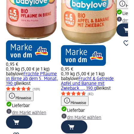
Hinw
Liefe
dm Ma
0,95 €
0,19 kg (5,00 € je 1 kg)
0,95 €
babylove
Früchte Pflaume
0,19 kg (5,00 € je 1 kg)
in Birne ab dem 5. Monat,
babylove
Frucht & Getreide
190 g
Beikost
Apfel und Banane mit
Zwieback..., 190 g
Beikost
(109)
(82)
Hinweise
Hinweise
Lieferbar
Lieferbar
dm Markt wählen
dm Markt wählen