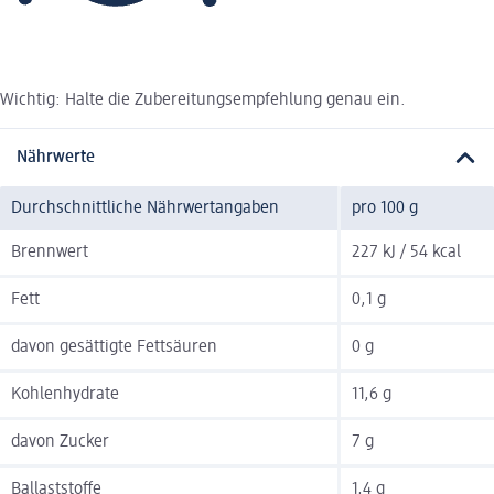
Wichtig: Halte die Zubereitungsempfehlung genau ein.
Nährwerte
Durchschnittliche Nährwertangaben
pro 100 g
Brennwert
227 kJ / 54 kcal
Fett
0,1 g
davon gesättigte Fettsäuren
0 g
Kohlenhydrate
11,6 g
davon Zucker
7 g
Ballaststoffe
1,4 g