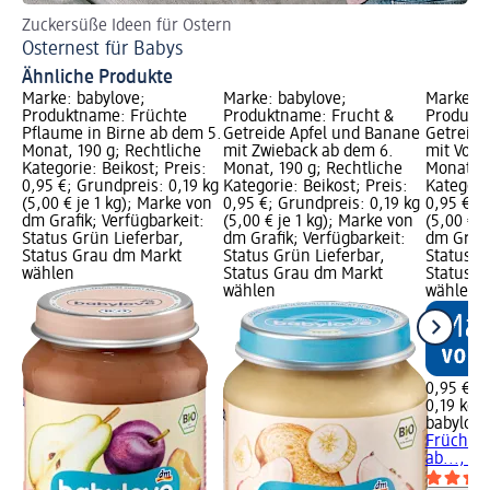
Zuckersüße Ideen für Ostern
Di
Osternest für Babys
Wi
Ähnliche Produkte
Marke: babylove;
Marke: babylove;
Marke: b
Produktname: Früchte
Produktname: Frucht &
Produkt
Pflaume in Birne ab dem 5.
Getreide Apfel und Banane
Getreide
Monat, 190 g; Rechtliche
mit Zwieback ab dem 6.
mit Voll
Kategorie: Beikost; Preis:
Monat, 190 g; Rechtliche
Monat, 1
0,95 €; Grundpreis: 0,19 kg
Kategorie: Beikost; Preis:
Kategorie
(5,00 € je 1 kg); Marke von
0,95 €; Grundpreis: 0,19 kg
0,95 €; 
dm Grafik; Verfügbarkeit:
(5,00 € je 1 kg); Marke von
(5,00 € j
Status Grün Lieferbar,
dm Grafik; Verfügbarkeit:
dm Grafi
Status Grau dm Markt
Status Grün Lieferbar,
Status G
wählen
Status Grau dm Markt
Status G
wählen
wählen
0,95 €
0,19 kg (
babylove
Früchteal
ab..., 19